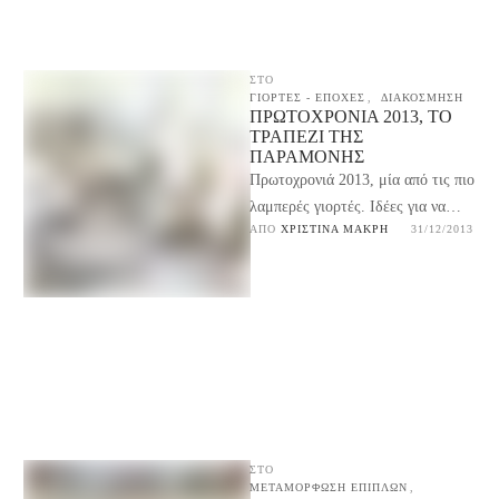
ΣΤΟ
ΓΙΟΡΤΕΣ - ΕΠΟΧΕΣ
,
ΔΙΑΚΟΣΜΗΣΗ
ΠΡΩΤΟΧΡΟΝΙΆ 2013, ΤΟ
ΤΡΑΠΈΖΙ ΤΗΣ
ΠΑΡΑΜΟΝΉΣ
Πρωτοχρονιά 2013, μία από τις πιο
λαμπερές γιορτές. Ιδέες για να
ΑΠΌ 
ΧΡΙΣΤΊΝΑ ΜΑΚΡΉ
31/12/2013
στρώσουμε το πιο όμορφο τραπέζι
της χρονιάς …
ΣΤΟ
ΜΕΤΑΜΟΡΦΩΣΗ ΕΠΙΠΛΩΝ
,