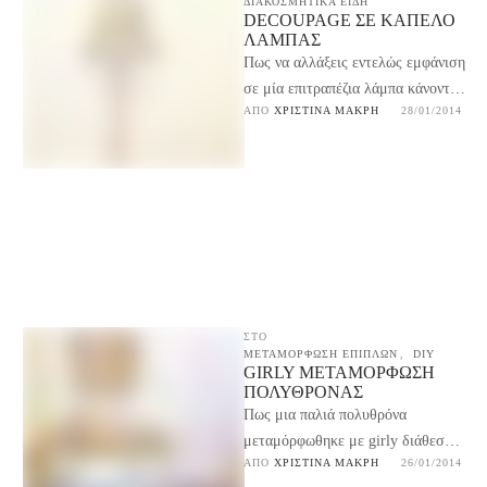
ΔΙΑΚΟΣΜΗΤΙΚΑ ΕΙΔΗ
DECOUPAGE ΣΕ ΚΑΠΈΛΟ
ΛΆΜΠΑΣ
Πως να αλλάξεις εντελώς εμφάνιση
σε μία επιτραπέζια λάμπα κάνοντας
ΑΠΌ 
ΧΡΙΣΤΊΝΑ ΜΑΚΡΉ
28/01/2014
decoupage στο καπέλο της. Μια
πολύ εύκολη και …
ΣΤΟ
ΜΕΤΑΜΟΡΦΩΣΗ ΕΠΙΠΛΩΝ
,
DIY
GIRLY ΜΕΤΑΜΌΡΦΩΣΗ
ΠΟΛΥΘΡΌΝΑΣ
Πως μια παλιά πολυθρόνα
μεταμόρφωθηκε με girly διάθεση
ΑΠΌ 
ΧΡΙΣΤΊΝΑ ΜΑΚΡΉ
26/01/2014
για να μπει στο δωμάτιο της