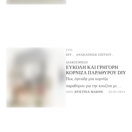
…
ΣΤΟ
DIY
,
ΑΝΑΚΑΙΝΙΣΗ ΣΠΙΤΙΟΥ
,
ΔΙΑΚΟΣΜΗΣΗ
ΕΎΚΟΛΗ ΚΑΙ ΓΡΉΓΟΡΗ
ΚΟΡΝΊΖΑ ΠΑΡΑΘΎΡΟΥ DIY
Πως έφτιαξα μία κορνίζα
παραθύρου για την κουζίνα με
ΑΠΌ 
ΧΡΙΣΤΊΝΑ ΜΑΚΡΉ
02/01/2014
σχεδόν μηδενικό κόστος, εύκολα
και γρήγορα κι από ένα …