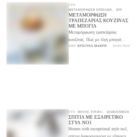
ΣΤΟ
ΜΕΤΑΜΟΡΦΩΣΗ ΕΠΙΠΛΩΝ
,
DIY
ΜΕΤΑΜΌΡΦΩΣΗ
ΤΡΑΠΕΖΑΡΊΑΣ ΚΟΥΖΊΝΑΣ
ΜΕ ΜΠΟΓΙΆ
Μεταμόρφωση τραπεζαρίας
κουζίνας. Πως με λίγη μπογιά
ΑΠΌ 
ΧΡΙΣΤΊΝΑ ΜΑΚΡΉ
20/01/2014
έβαψα την τραπεζαρία της κουζίνας
μέσα σε ένα Σαββατοκύριακο για
να …
ΣΤΟ
HOUSE TOURS
,
ΔΙΑΚΟΣΜΗΣΗ
ΣΠΊΤΙΑ ΜΕ ΕΞΑΙΡΕΤΙΚΌ
ΣΤΥΛ NO1
Homes with exceptional style no1,
σπίτια διακοσμημένα με εξαιρετικό