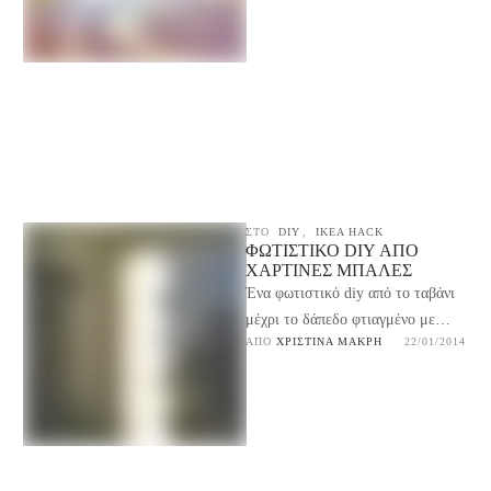
έφηβης κόρης μου, με …
ΣΤΟ
DIY
,
IKEA HACK
ΦΩΤΙΣΤΙΚΌ DIY ΑΠΌ
ΧΆΡΤΙΝΕΣ ΜΠΆΛΕΣ
Ένα φωτιστικό diy από το ταβάνι
μέχρι το δάπεδο φτιαγμένο με
ΑΠΌ 
ΧΡΙΣΤΊΝΑ ΜΑΚΡΉ
22/01/2014
χάρτινες μπάλες φωτιστικά από το
ΙΚΕΑ, μοντέρνο …