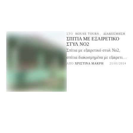
ΣΤΟ
HOUSE TOURS
,
ΔΙΑΚΟΣΜΗΣΗ
ΣΠΊΤΙΑ ΜΕ ΕΞΑΙΡΕΤΙΚΌ
ΣΤΥΛ NO2
Σπίτια με εξαιρετικό στυλ No2,
σπίτια διακοσμημένα με εξαιρετικό
ΑΠΌ 
ΧΡΙΣΤΊΝΑ ΜΑΚΡΉ
21/01/2014
γούστο, ιδιαίτερα έπιπλα, για ιδέες
διακόσμησης για το χώρο …