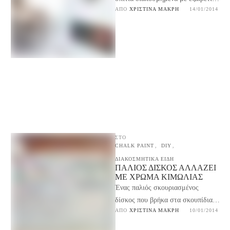
ΑΠΌ 
ΧΡΙΣΤΊΝΑ ΜΑΚΡΉ
14/01/2014
γούστο, ιδιαίτερα έπιπλα μας
δίνουν ιδέες για το πως …
ΣΤΟ
CHALK PAINT
,
DIY
,
ΔΙΑΚΟΣΜΗΤΙΚΑ ΕΙΔΗ
ΠΑΛΙΌΣ ΔΊΣΚΟΣ ΑΛΛΆΖΕΙ
ΜΕ ΧΡΏΜΑ ΚΙΜΩΛΊΑΣ
Ένας παλιός σκουριασμένος
δίσκος που βρήκα στα σκουπίδια
ΑΠΌ 
ΧΡΙΣΤΊΝΑ ΜΑΚΡΉ
10/01/2014
έλαμψε στην κυριολεξία μετά την
μεταμόρφωση του με chalk paint