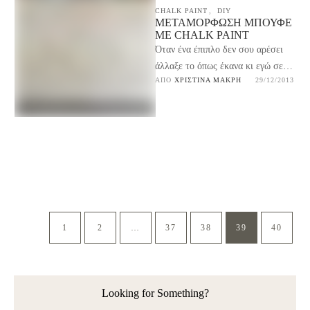
CHALK PAINT
,
DIY
ΜΕΤΑΜΌΡΦΩΣΗ ΜΠΟΥΦΈ
ΜΕ CHALK PAINT
Όταν ένα έπιπλο δεν σου αρέσει
άλλαξε τo όπως έκανα κι εγώ σε
ΑΠΌ 
ΧΡΙΣΤΊΝΑ ΜΑΚΡΉ
29/12/2013
αυτή την μεταμόρφωση μπουφέ με
…
1
2
…
37
38
39
40
Looking for Something?