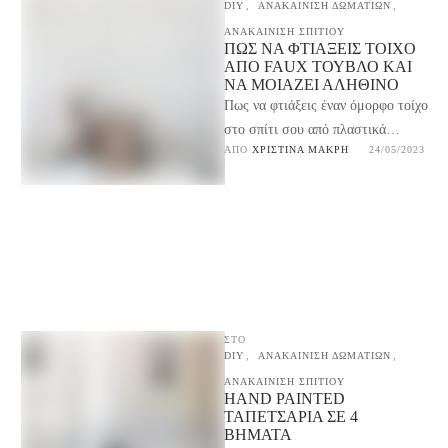
DIY
,
ΑΝΑΚΑΙΝΙΣΗ ΔΩΜΑΤΙΩΝ
,
ΑΝΑΚΑΙΝΙΣΗ ΣΠΙΤΙΟΥ
ΠΩΣ ΝΑ ΦΤΙΆΞΕΙΣ ΤΟΊΧΟ
ΑΠΌ FAUX ΤΟΎΒΛΟ ΚΑΙ
ΝΑ ΜΟΙΆΖΕΙ ΑΛΗΘΙΝΌ
Πως να φτιάξεις έναν όμορφο τοίχο
στο σπίτι σου από πλαστικά
ΑΠΌ 
ΧΡΙΣΤΊΝΑ ΜΑΚΡΉ
24/05/2023
πάνελς faux τούβλο και να τον
κάνεις …
ΣΤΟ
DIY
,
ΑΝΑΚΑΙΝΙΣΗ ΔΩΜΑΤΙΩΝ
,
ΑΝΑΚΑΙΝΙΣΗ ΣΠΙΤΙΟΥ
HAND PAINTED
ΤΑΠΕΤΣΑΡΊΑ ΣΕ 4
ΒΉΜΑΤΑ