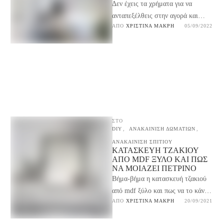
Δεν έχεις τα χρήματα για να
ανταπεξέλθεις στην αγορά και
ΑΠΌ 
ΧΡΙΣΤΊΝΑ ΜΑΚΡΉ
05/09/2022
τοποθέτηση ταπετσαρίας στο σπίτι
σου; Δες εδώ πως …
ΣΤΟ
DIY
,
ΑΝΑΚΑΙΝΙΣΗ ΔΩΜΑΤΙΩΝ
,
ΑΝΑΚΑΙΝΙΣΗ ΣΠΙΤΙΟΥ
ΚΑΤΑΣΚΕΥΉ ΤΖΑΚΙΟΎ
ΑΠΌ MDF ΞΎΛΟ ΚΑΙ ΠΩΣ
ΝΑ ΜΟΙΆΖΕΙ ΠΈΤΡΙΝΟ
Βήμα-βήμα η κατασκευή τζακιού
από mdf ξύλο και πως να το κάνεις
ΑΠΌ 
ΧΡΙΣΤΊΝΑ ΜΑΚΡΉ
20/09/2021
να μοιάζει σαν πέτρινο. Υλικά,
εργαλεία …