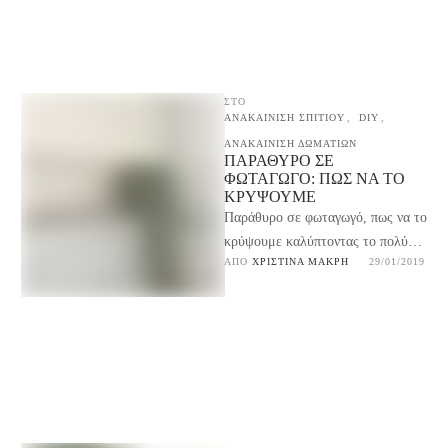
ΣΤΟ
ΑΝΑΚΑΙΝΙΣΗ ΣΠΙΤΙΟΥ
,
DIY
,
ΑΝΑΚΑΙΝΙΣΗ ΔΩΜΑΤΙΩΝ
ΠΑΡΆΘΥΡΟ ΣΕ
ΦΩΤΑΓΩΓΌ: ΠΩΣ ΝΑ ΤΟ
ΚΡΎΨΟΥΜΕ
Παράθυρο σε φωταγωγό, πως να το
κρύψουμε καλύπτοντας το πολύ
ΑΠΌ 
ΧΡΙΣΤΊΝΑ ΜΑΚΡΉ
29/01/2019
γρήγορα και εύκολα με μία faux
ρόμαν κουρτίνα …