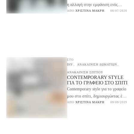
η αλλαγή στην εμφάνιση ενός
ΑΠΌ 
ΧΡΙΣΤΊΝΑ ΜΑΚΡΉ
08/07/2020
παράθυρου συνέβαλλαν τα μέγιστα
στην ανακαίνιση του γραφείου …
ΣΤΟ
DIY
,
ΑΝΑΚΑΙΝΙΣΗ ΔΩΜΑΤΙΩΝ
,
ΑΝΑΚΑΙΝΙΣΗ ΣΠΙΤΙΟΥ
CONTEMPORARY STYLE
ΓΙΑ ΤΟ ΓΡΑΦΕΊΟ ΣΤΟ ΣΠΊΤΙ
Contemporary style για το γραφείο
μου στο σπίτι, δημιουργώντας έναν
ΑΠΌ 
ΧΡΙΣΤΊΝΑ ΜΑΚΡΉ
09/09/2019
απλό, μοντέρνο αλλά συγχρόνως
σοφιστικέ χώρο, με γραμμικά …