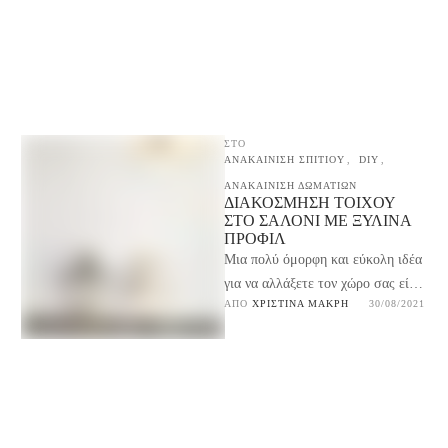
ΣΤΟ
ΑΝΑΚΑΙΝΙΣΗ ΣΠΙΤΙΟΥ
,
DIY
,
ΑΝΑΚΑΙΝΙΣΗ ΔΩΜΑΤΙΩΝ
ΔΙΑΚΌΣΜΗΣΗ ΤΟΊΧΟΥ
ΣΤΟ ΣΑΛΌΝΙ ΜΕ ΞΎΛΙΝΑ
ΠΡΟΦΊΛ
Μια πολύ όμορφη και εύκολη ιδέα
για να αλλάξετε τον χώρο σας είναι
ΑΠΌ 
ΧΡΙΣΤΊΝΑ ΜΑΚΡΉ
30/08/2021
η διακόσμηση τοίχου στο σαλόνι
…