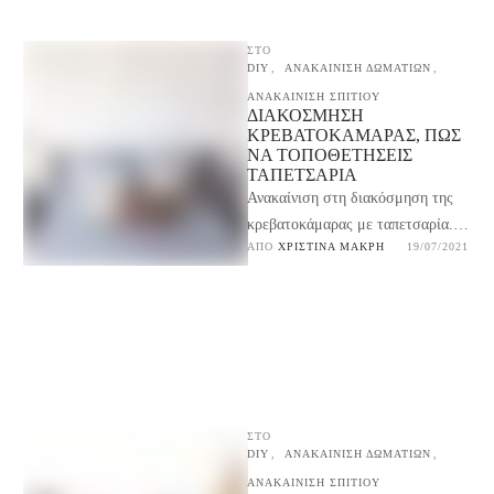
ΣΤΟ
DIY
,
ΑΝΑΚΑΙΝΙΣΗ ΔΩΜΑΤΙΩΝ
,
ΑΝΑΚΑΙΝΙΣΗ ΣΠΙΤΙΟΥ
ΔΙΑΚΌΣΜΗΣΗ
ΚΡΕΒΑΤΟΚΆΜΑΡΑΣ, ΠΩΣ
ΝΑ ΤΟΠΟΘΕΤΉΣΕΙΣ
ΤΑΠΕΤΣΑΡΊΑ
Ανακαίνιση στη διακόσμηση της
κρεβατοκάμαρας με ταπετσαρία.
ΑΠΌ 
ΧΡΙΣΤΊΝΑ ΜΑΚΡΉ
19/07/2021
Εργαλεία και οδηγίες βήμα-βήμα
για να την τοποθετήσεις μόνος σου
ΣΤΟ
DIY
,
ΑΝΑΚΑΙΝΙΣΗ ΔΩΜΑΤΙΩΝ
,
ΑΝΑΚΑΙΝΙΣΗ ΣΠΙΤΙΟΥ