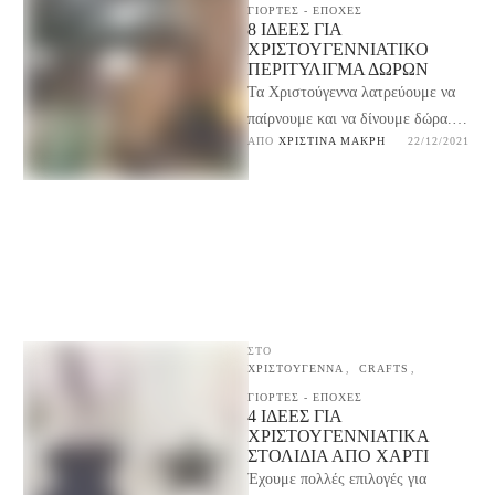
ΓΙΟΡΤΕΣ - ΕΠΟΧΕΣ
8 ΙΔΈΕΣ ΓΙΑ
ΧΡΙΣΤΟΥΓΕΝΝΙΆΤΙΚΟ
ΠΕΡΙΤΎΛΙΓΜΑ ΔΏΡΩΝ
Τα Χριστούγεννα λατρεύουμε να
παίρνουμε και να δίνουμε δώρα.
ΑΠΌ 
ΧΡΙΣΤΊΝΑ ΜΑΚΡΉ
22/12/2021
Ας δούμε 8 ιδέες για το πιο
στυλάτο χριστουγεννιάτικο …
ΣΤΟ
ΧΡΙΣΤΟΥΓΕΝΝΑ
,
CRAFTS
,
ΓΙΟΡΤΕΣ - ΕΠΟΧΕΣ
4 ΙΔΈΕΣ ΓΙΑ
ΧΡΙΣΤΟΥΓΕΝΝΙΆΤΙΚΑ
ΣΤΟΛΊΔΙΑ ΑΠΌ ΧΑΡΤΊ
Έχουμε πολλές επιλογές για