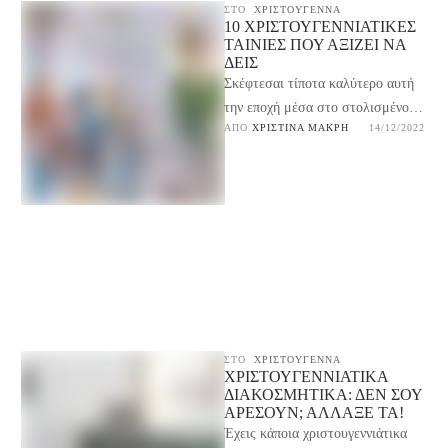
ΣΤΟ
ΧΡΙΣΤΟΥΓΕΝΝΑ
10 ΧΡΙΣΤΟΥΓΕΝΝΙΆΤΙΚΕΣ
ΤΑΙΝΊΕΣ ΠΟΥ ΑΞΊΖΕΙ ΝΑ
ΔΕΙΣ
Σκέφτεσαι τίποτα καλύτερο αυτή
την εποχή μέσα στο στολισμένο
ΑΠΌ 
ΧΡΙΣΤΊΝΑ ΜΑΚΡΉ
14/12/2022
σπίτι σου, στη γλυκιά θαλπωρή
του, από το να …
ΣΤΟ
ΧΡΙΣΤΟΥΓΕΝΝΑ
ΧΡΙΣΤΟΥΓΕΝΝΙΆΤΙΚΑ
ΔΙΑΚΟΣΜΗΤΙΚΆ: ΔΕΝ ΣΟΥ
ΑΡΈΣΟΥΝ; ΆΛΛΑΞΕ ΤΑ!
Έχεις κάποια χριστουγεννιάτικα