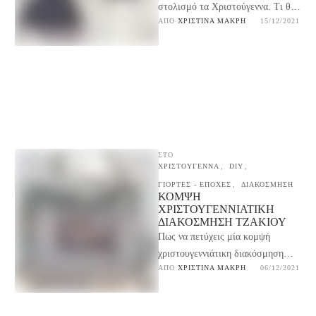
στολισμό τα Χριστούγεννα. Τι θα
ΑΠΌ 
ΧΡΙΣΤΊΝΑ ΜΑΚΡΉ
15/12/2021
έλεγες για χριστουγεννιάτικα
στολίδια από χαρτί που είναι και
…
ΣΤΟ
ΧΡΙΣΤΟΥΓΕΝΝΑ
,
DIY
,
ΓΙΟΡΤΕΣ - ΕΠΟΧΕΣ
,
ΔΙΑΚΟΣΜΗΣΗ
ΚΟΜΨΉ
ΧΡΙΣΤΟΥΓΕΝΝΙΆΤΙΚΗ
ΔΙΑΚΌΣΜΗΣΗ ΤΖΑΚΙΟΎ
Πως να πετύχεις μία κομψή
χριστουγεννιάτικη διακόσμηση
ΑΠΌ 
ΧΡΙΣΤΊΝΑ ΜΑΚΡΉ
06/12/2021
τζακιού με απλά υλικά. Εδώ θα
βρεις συμβουλές για ένα τέλειο …