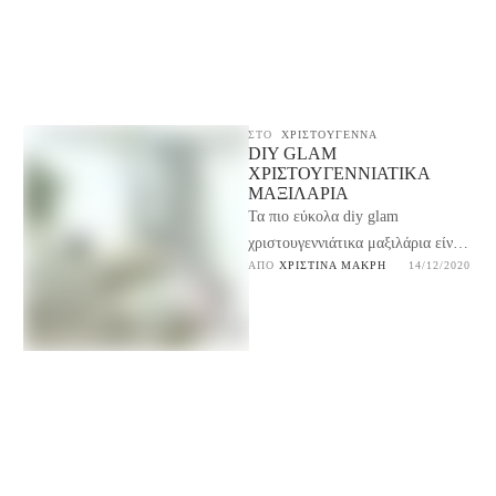
ΣΤΟ
ΧΡΙΣΤΟΥΓΕΝΝΑ
DIY GLAM
ΧΡΙΣΤΟΥΓΕΝΝΙΆΤΙΚΑ
ΜΑΞΙΛΆΡΙΑ
Τα πιο εύκολα diy glam
χριστουγεννιάτικα μαξιλάρια είναι
ΑΠΌ 
ΧΡΙΣΤΊΝΑ ΜΑΚΡΉ
14/12/2020
εδώ. Βήμα-βήμα οδηγίες για να τα
φτιάξεις και να στολίσεις …