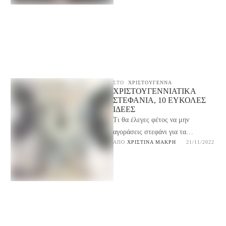
ΣΤΟ
ΧΡΙΣΤΟΥΓΕΝΝΑ
ΧΡΙΣΤΟΥΓΕΝΝΙΆΤΙΚΑ
ΣΤΕΦΆΝΙΑ, 10 ΕΎΚΟΛΕΣ
ΙΔΈΕΣ
Τι θα έλεγες φέτος να μην
αγοράσεις στεφάνι για τα
ΑΠΌ 
ΧΡΙΣΤΊΝΑ ΜΑΚΡΉ
21/11/2022
Χριστούγεννα αλλά να το φτιάξεις
μόνη σου; Δες …