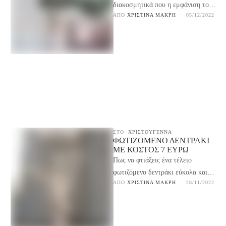
διακοσμητικά που η εμφάνιση τους
ΑΠΌ 
ΧΡΙΣΤΊΝΑ ΜΑΚΡΉ
05/12/2022
δεν ταιριάζει με την διακόσμηση
σου; Απλά άλλαξε τα και …
ΣΤΟ
ΧΡΙΣΤΟΥΓΕΝΝΑ
ΦΩΤΙΖΌΜΕΝΟ ΔΕΝΤΡΆΚΙ
ΜΕ ΚΌΣΤΟΣ 7 ΕΥΡΏ
Πως να φτιάξεις ένα τέλειο
φωτιζόμενο δεντράκι εύκολα και
ΑΠΌ 
ΧΡΙΣΤΊΝΑ ΜΑΚΡΉ
28/11/2022
γρήγορα και με κόστος μόνο 7
ευρώ για να …