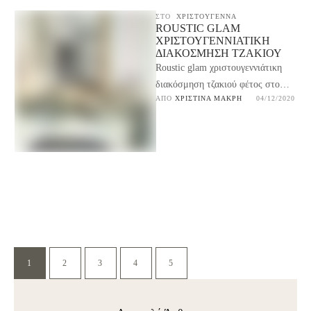
ΣΤΟ
ΧΡΙΣΤΟΥΓΕΝΝΑ
ROUSTIC GLAM
ΧΡΙΣΤΟΥΓΕΝΝΙΆΤΙΚΗ
ΔΙΑΚΌΣΜΗΣΗ ΤΖΑΚΙΟΎ
Roustic glam χριστουγεννιάτικη
διακόσμηση τζακιού φέτος στο
ΑΠΌ 
ΧΡΙΣΤΊΝΑ ΜΑΚΡΉ
04/12/2020
σπίτι μας γιατί αυτό θα είναι το
στυλ που θα επικρατήσει …
1
2
3
4
5