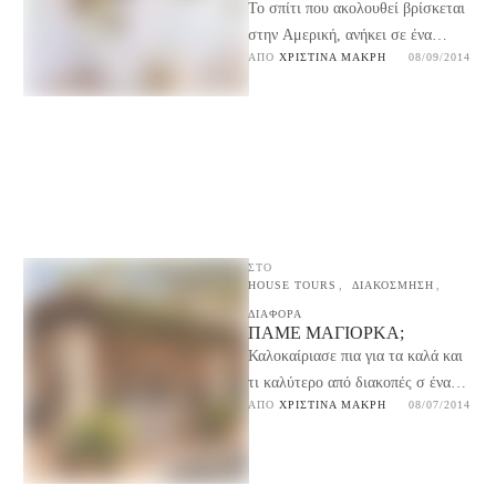
Το σπίτι που ακολουθεί βρίσκεται
στην Αμερική, ανήκει σε ένα
ΑΠΌ 
ΧΡΙΣΤΊΝΑ ΜΑΚΡΉ
08/09/2014
ζευγάρι τηλεαστέρων και αντίθετα
με το πώς μας …
ΣΤΟ
HOUSE TOURS
,
ΔΙΑΚΟΣΜΗΣΗ
,
ΔΙΑΦΟΡΑ
ΠΆΜΕ ΜΑΓΙΌΡΚΑ;
Καλοκαίριασε πια για τα καλά και
τι καλύτερο από διακοπές σ ένα
ΑΠΌ 
ΧΡΙΣΤΊΝΑ ΜΑΚΡΉ
08/07/2014
φημισμένο Ισπανικό θέρετρο. Κι
επειδή όπως …