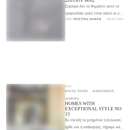
ΣΠΙΤΙΟΎ ΜΑΣ
Σίγουρα δεν το θυμάστε αυτό το
τραγουδάκι γιατί είναι παλιό κι εγώ
ΑΠΌ 
ΧΡΙΣΤΊΝΑ ΜΑΚΡΉ
29/05/2014
σε κάποια ελληνική ταινία το είχα
…
ΣΤΟ
HOUSE TOURS
,
ΔΙΑΚΟΣΜΗΣΗ
,
ΔΙΑΦΟΡΑ
HOMES WITH
EXCEPTIONAL STYLE NO
13
Κι επειδή τα μνημόνια τελείωσαν,
ήρθε και η ανάκαμψη, πήραμε και