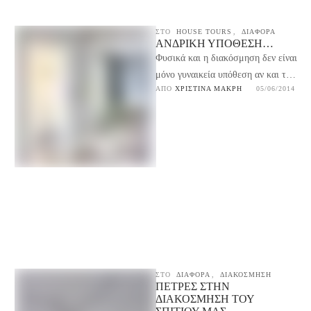
ΣΤΟ
HOUSE TOURS
,
ΔΙΑΦΟΡΑ
ΑΝΔΡΙΚΉ ΥΠΌΘΕΣΗ…
Φυσικά και η διακόσμηση δεν είναι
μόνο γυναικεία υπόθεση αν και τα
ΑΠΌ 
ΧΡΙΣΤΊΝΑ ΜΑΚΡΉ
05/06/2014
blogs διακόσμησης στην
πλειοψηφία τους τα …
ΣΤΟ
ΔΙΑΦΟΡΑ
,
ΔΙΑΚΟΣΜΗΣΗ
ΠΈΤΡΕΣ ΣΤΗΝ
ΔΙΑΚΌΣΜΗΣΗ ΤΟΥ