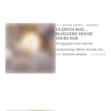
ΣΤΟ
HOUSE TOURS
,
ΔΙΑΦΟΡΑ
ΤΑ ΣΠΊΤΙΑ ΜΑΣ…
BLOGGERS’ HOUSE
TOURS NO8
Το σημερινό σπίτι που θα
επισκεφτούμε ήθελα να είναι ένα
ΑΠΌ 
ΧΡΙΣΤΊΝΑ ΜΑΚΡΉ
11/04/2014
ζωντανό παράδειγμα της
«Κυριακής με στυλ» όπου
ασχοληθήκαμε …