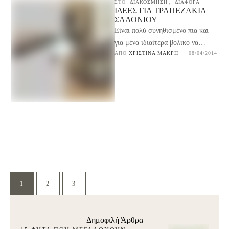
ΣΤΟ
ΔΙΑΚΟΣΜΗΣΗ
,
ΔΙΑΦΟΡΑ
ΙΔΈΕΣ ΓΙΑ ΤΡΑΠΕΖΆΚΙΑ
ΣΑΛΟΝΙΟΎ
Είναι πολύ συνηθισμένο πια και
για μένα ιδιαίτερα βολικό να
ΑΠΌ 
ΧΡΙΣΤΊΝΑ ΜΑΚΡΉ
08/04/2014
χρησιμοποιούνται μπροστά από
τους καναπέδες σαν βοηθητικά
τραπέζια …
1
2
3
Δημοφιλή Άρθρα