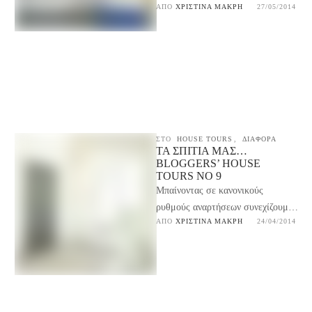
ΑΠΌ 
ΧΡΙΣΤΊΝΑ ΜΑΚΡΉ
27/05/2014
επίδομα και πλουτίσαμε τι μας
μένει τώρα; …
ΣΤΟ
HOUSE TOURS
,
ΔΙΑΦΟΡΑ
ΤΑ ΣΠΊΤΙΑ ΜΑΣ…
BLOGGERS’ HOUSE
TOURS NO 9
Μπαίνοντας σε κανονικούς
ρυθμούς αναρτήσεων συνεχίζουμε
ΑΠΌ 
ΧΡΙΣΤΊΝΑ ΜΑΚΡΉ
24/04/2014
την βόλτα μας στα blogσπίτια και
βρισκόμαστε στην Γιούτα των
ΗΠΑ στο …