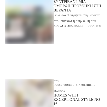
ΣΥΝΤΡΙΒΑΝΙ, ΜΙΑ
ΟΜΟΡΦΗ ΠΡΟΣΘΗΚΗ ΣΤΗ
ΒΕΡΑΝΤΑ
Βάλε ένα συντριβάνι στη βεράντα,
στο μπαλκόνι ή στην αυλή σου
ΑΠΌ 
ΧΡΙΣΤΊΝΑ ΜΑΚΡΉ
16/06/2025
φέτος το καλοκαίρι. Είναι μια
όμορφη προσθήκη. …
ΣΤΟ
HOUSE TOURS
,
ΔΙΑΚΟΣΜΗΣΗ
,
ΔΙΑΦΟΡΑ
HOMES WITH
EXCEPTIONAL STYLE NO
16