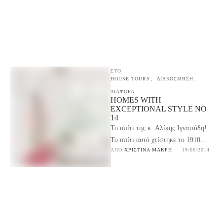
ΣΤΟ
HOUSE TOURS
,
ΔΙΑΚΟΣΜΗΣΗ
,
ΔΙΑΦΟΡΑ
HOMES WITH
EXCEPTIONAL STYLE NO
14
Το σπίτι της κ. Αλίκης Ιγνατιάδη!
Το σπίτι αυτό χτίστηκε το 1910
ΑΠΌ 
ΧΡΙΣΤΊΝΑ ΜΑΚΡΉ
19/06/2014
στην Ρουμανία για να κατοικήσει
ένας …