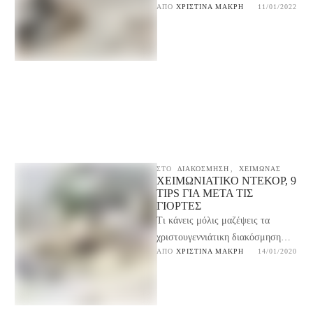
ΑΠΌ 
ΧΡΙΣΤΊΝΑ ΜΑΚΡΉ
11/01/2022
και τι μπορείς να κρατήσεις από
χριστουγεννιάτικα στολίδια
ΣΤΟ
ΔΙΑΚΟΣΜΗΣΗ
,
ΧΕΙΜΩΝΑΣ
ΧΕΙΜΩΝΙΆΤΙΚΟ ΝΤΕΚΌΡ, 9
TIPS ΓΙΑ ΜΕΤΆ ΤΙΣ
ΓΙΟΡΤΈΣ
Τι κάνεις μόλις μαζέψεις τα
χριστουγεννιάτικη διακόσμηση
ΑΠΌ 
ΧΡΙΣΤΊΝΑ ΜΑΚΡΉ
14/01/2020
σπίτι σου; 9 tips για την μετάβαση
σε χειμωνιάτικο ντεκόρ αμέσως …