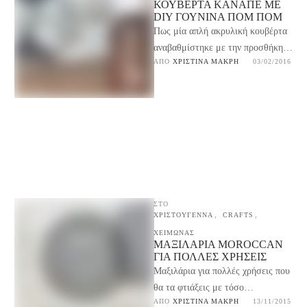
ΚΟΥΒΈΡΤΑ ΚΑΝΑΠΈ ΜΕ
DIY ΓΟΎΝΙΝΑ ΠΟΜ ΠΟΜ
Πως μία απλή ακρυλική κουβέρτα
αναβαθμίστηκε με την προσθήκη
ΑΠΌ 
ΧΡΙΣΤΊΝΑ ΜΑΚΡΉ
03/02/2016
γούνινων πομ πομ, μάθε να τα
φτιάχνεις ακολουθώντας τις …
ΣΤΟ
ΧΡΙΣΤΟΥΓΕΝΝΑ
,
CRAFTS
,
ΧΕΙΜΩΝΑΣ
ΜΑΞΙΛΆΡΙΑ MOROCCAN
ΓΙΑ ΠΟΛΛΈΣ ΧΡΉΣΕΙΣ
Μαξιλάρια για πολλές χρήσεις που
θα τα φτιάξεις με τόσο
ΑΠΌ 
ΧΡΙΣΤΊΝΑ ΜΑΚΡΉ
13/11/2015
διαφορετικά υλικά. Μπορείς να τα