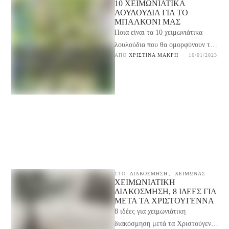
10 ΧΕΙΜΩΝΙΆΤΙΚΑ
ΛΟΥΛΟΎΔΙΑ ΓΙΑ ΤΟ
ΜΠΑΛΚΌΝΙ ΜΑΣ
Ποια είναι τα 10 χειμωνιάτικα
λουλούδια που θα ομορφύνουν το
ΑΠΌ 
ΧΡΙΣΤΊΝΑ ΜΑΚΡΉ
16/01/2023
μπαλκόνι ή τη βεράντα μας;
Συμβουλές και τρόπος …
ΣΤΟ
ΔΙΑΚΟΣΜΗΣΗ
,
ΧΕΙΜΩΝΑΣ
ΧΕΙΜΩΝΙΆΤΙΚΗ
ΔΙΑΚΌΣΜΗΣΗ, 8 ΙΔΈΕΣ ΓΙΑ
ΜΕΤΆ ΤΑ ΧΡΙΣΤΟΎΓΕΝΝΑ
8 ιδέες για χειμωνιάτικη
διακόσμηση μετά τα Χριστούγεννα