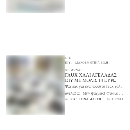
χρησιμοποιήσεις και τα
Χριστούγεννα …
ΣΤΟ
DIY
,
ΔΙΑΚΟΣΜΗΤΙΚΑ ΕΙΔΗ
,
ΧΕΙΜΩΝΑΣ
FAUX ΧΑΛΊ ΑΓΕΛΆΔΑΣ
DIY ΜΕ ΜΌΛΙΣ 14 ΕΥΡΏ
Ψάχνεις για ένα προσιτό faux χαλί
αγελάδας; Μην ψάχνεις! Φτιάξε το
ΑΠΌ 
ΧΡΙΣΤΊΝΑ ΜΑΚΡΉ
02/11/2014
δικό σου χαλί σε οποιοδήποτε
μέγεθος με …