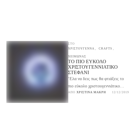
ΣΤΟ
ΧΡΙΣΤΟΥΓΕΝΝΑ
,
CRAFTS
,
ΧΕΙΜΩΝΑΣ
ΤΟ ΠΙΟ ΕΎΚΟΛΟ
ΧΡΙΣΤΟΥΓΕΝΝΙΆΤΙΚΟ
ΣΤΕΦΆΝΙ
‘Ελα να δεις πως θα φτιάξεις το
πιο εύκολο χριστουγεννιάτικο
ΑΠΌ 
ΧΡΙΣΤΊΝΑ ΜΑΚΡΉ
12/12/2019
στεφάνι με δυό απλές κινήσεις!
Ένα στεφάνι που …