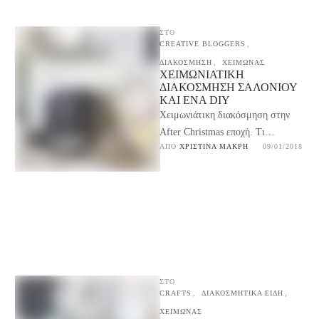
ΣΤΟ
CREATIVE BLOGGERS
,
ΔΙΑΚΟΣΜΗΣΗ
,
ΧΕΙΜΩΝΑΣ
ΧΕΙΜΩΝΙΆΤΙΚΗ
ΔΙΑΚΌΣΜΗΣΗ ΣΑΛΟΝΙΟΎ
ΚΑΙ ΈΝΑ DIY
Χειμωνιάτικη διακόσμηση στην
After Christmas εποχή. Τι
ΑΠΌ 
ΧΡΙΣΤΊΝΑ ΜΑΚΡΉ
09/01/2018
μπορούμε να κάνουμε δηλαδή στο
σπίτι μας μόλις μαζέψουμε τα
χριστουγεννιάτικα …
ΣΤΟ
CRAFTS
,
ΔΙΑΚΟΣΜΗΤΙΚΑ ΕΙΔΗ
,
ΧΕΙΜΩΝΑΣ