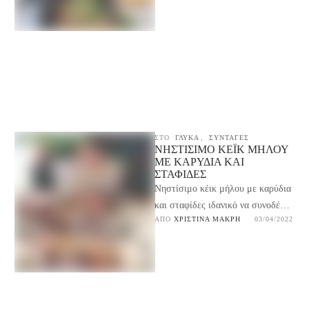
ΣΤΟ
ΓΛΥΚΆ
,
ΣΥΝΤΑΓΕΣ
ΝΗΣΤΊΣΙΜΟ ΚΈΙΚ ΜΉΛΟΥ
ΜΕ ΚΑΡΎΔΙΑ ΚΑΙ
ΣΤΑΦΊΔΕΣ
Νηστίσιμο κέικ μήλου με καρύδια
και σταφίδες ιδανικό να συνοδέψει
ΑΠΌ 
ΧΡΙΣΤΊΝΑ ΜΑΚΡΉ
03/04/2022
τον καφέ μας ή το τσάι μας. Μια
…