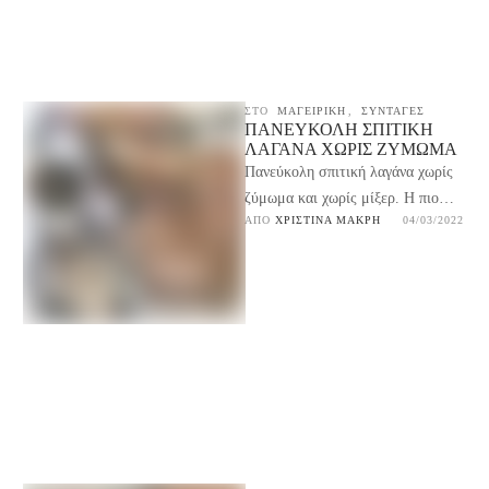
ΣΤΟ
ΜΑΓΕΙΡΙΚΉ
,
ΣΥΝΤΑΓΕΣ
ΠΑΝΕΎΚΟΛΗ ΣΠΙΤΙΚΉ
ΛΑΓΆΝΑ ΧΩΡΊΣ ΖΎΜΩΜΑ
Πανεύκολη σπιτική λαγάνα χωρίς
ζύμωμα και χωρίς μίξερ. Η πιο
ΑΠΌ 
ΧΡΙΣΤΊΝΑ ΜΑΚΡΉ
04/03/2022
εύκολη συνταγή για τραγανή
παραδοσιακή λαγάνα, φτιάξτην και
…