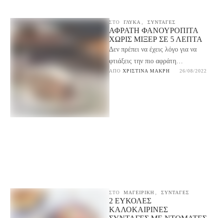
ΣΤΟ
ΓΛΥΚΆ
,
ΣΥΝΤΑΓΕΣ
ΑΦΡΆΤΗ ΦΑΝΟΥΡΌΠΙΤΑ
ΧΩΡΊΣ ΜΊΞΕΡ ΣΕ 5 ΛΕΠΤΆ
Δεν πρέπει να έχεις λόγο για να
φτιάξεις την πιο αφράτη
ΑΠΌ 
ΧΡΙΣΤΊΝΑ ΜΑΚΡΉ
26/08/2022
φανουρόπιτα χωρίς μίξερ σε 5
λεπτά. Είναι …
ΣΤΟ
ΜΑΓΕΙΡΙΚΉ
,
ΣΥΝΤΑΓΕΣ
2 ΕΎΚΟΛΕΣ
ΚΑΛΟΚΑΙΡΙΝΈΣ