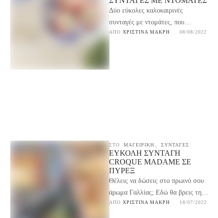
ΣΥΝΤΑΓΈΣ ΜΕ ΝΤΟΜΆΤΕΣ
Δύο εύκολες καλοκαιρινές
συνταγές με ντομάτες, που
ΑΠΌ 
ΧΡΙΣΤΊΝΑ ΜΑΚΡΉ
08/08/2022
γίνονται γρήγορα και είναι ιδανικές
για τα καλοκαιρινά τραπέζια και όχι
…
ΣΤΟ
ΜΑΓΕΙΡΙΚΉ
,
ΣΥΝΤΑΓΕΣ
ΕΎΚΟΛΗ ΣΥΝΤΑΓΉ
CROQUE MADAME ΣΕ
ΠΥΡΈΞ
Θέλεις να δώσεις στο πρωινό σου
άρωμα Γαλλίας; Εδώ θα βρεις την
ΑΠΌ 
ΧΡΙΣΤΊΝΑ ΜΑΚΡΉ
18/07/2022
πιο εύκολη συνταγή Croque
Madame σε …