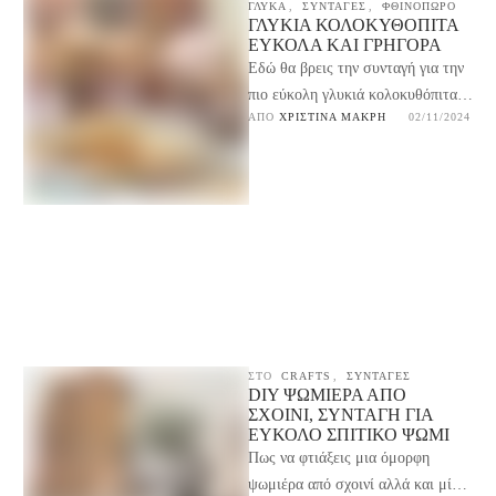
ΓΛΥΚΆ
,
ΣΥΝΤΑΓΕΣ
,
ΦΘΙΝΟΠΩΡΟ
ΓΛΥΚΙΑ ΚΟΛΟΚΥΘΟΠΙΤΑ
ΕΥΚΟΛΑ ΚΑΙ ΓΡΗΓΟΡΑ
Εδώ θα βρεις την συνταγή για την
πιο εύκολη γλυκιά κολοκυθόπιτα
ΑΠΌ 
ΧΡΙΣΤΊΝΑ ΜΑΚΡΉ
02/11/2024
που θα την φτιάξεις πολλές φορές
γιατί …
ΣΤΟ
CRAFTS
,
ΣΥΝΤΑΓΕΣ
DIY ΨΩΜΙΈΡΑ ΑΠΌ
ΣΧΟΙΝΊ, ΣΥΝΤΑΓΉ ΓΙΑ
ΕΎΚΟΛΟ ΣΠΙΤΙΚΌ ΨΩΜΊ
Πως να φτιάξεις μια όμορφη
ψωμιέρα από σχοινί αλλά και μία