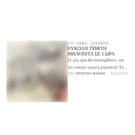
ΣΤΟ
ΓΛΥΚΆ
,
ΣΥΝΤΑΓΕΣ
ΕΎΚΟΛΗ ΤΡΙΦΤΉ
ΜΗΛΌΠΙΤΑ ΣΕ 1 ΏΡΑ
Σε μία ώρα θα απολαμβάνεις την
πιο εύκολη τριφτή μηλόπιτα! Τόσο
ΑΠΌ 
ΧΡΙΣΤΊΝΑ ΜΑΚΡΉ
25/10/2022
εύκολη στη παρασκευή της με
υλικά που …