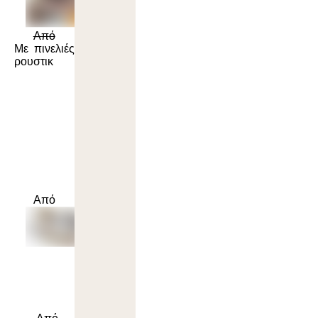
Από
Με πινελιές
ρουστικ
Από