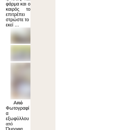
φάρμα και ο
καιρός το
επιτρέπει
στρώστε το
εκεί …
A
πό
Φωτογραφί
α
εξωφύλλου
από
Όμορφα