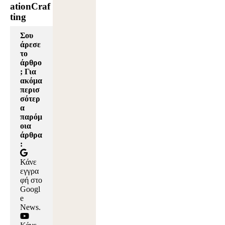
ationCraf
ting
Σου
άρεσε
το
άρθρο
; Για
ακόμα
περισ
σότερ
α
παρόμ
οια
άρθρα
:
Κάνε
εγγρα
φή στο
Googl
e
News
.