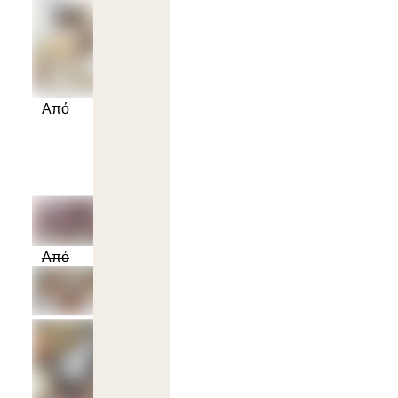
Από
Από