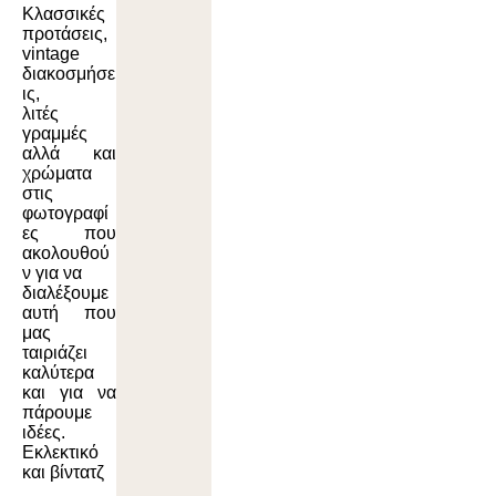
Κλασσικές
προτάσεις,
vintage
διακοσμήσε
ις,
λιτές
γραμμές
αλλά και
χρώματα
στις
φωτογραφί
ες που
ακολουθού
ν για να
διαλέξουμε
αυτή που
μας
ταιριάζει
καλύτερα
και για να
πάρουμε
ιδέες.
Εκλεκτικό
και βίντατζ