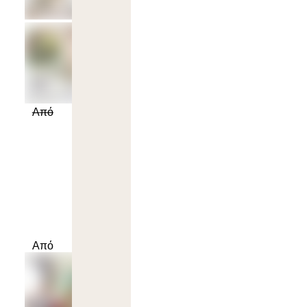
A
πό
Από