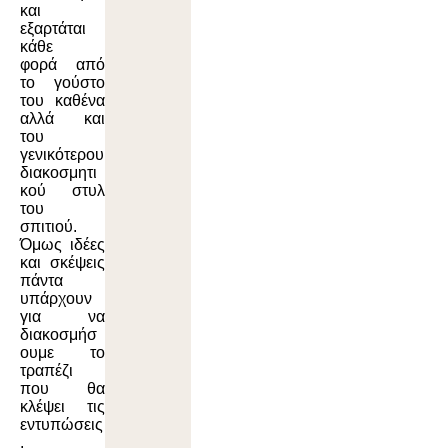
και
εξαρτάται
κάθε
φορά από
το γούστο
του καθένα
αλλά και
του
γενικότερου
διακοσμητι
κού στυλ
του
σπιτιού.
Όμως ιδέες
και σκέψεις
πάντα
υπάρχουν
για να
διακοσμήσ
ουμε το
τραπέζι
που θα
κλέψει τις
εντυπώσεις
.