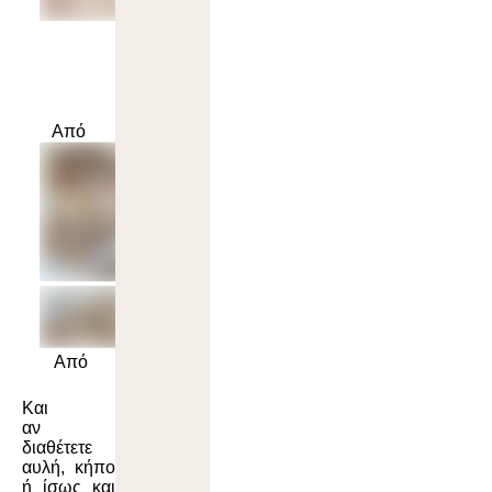
Από
A
πό
Και
αν
διαθέτετε
αυλή, κήπο
ή ίσως και