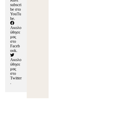
Κάνε
subscri
be στο
YouTu
be
.
Ακολο
ύθησε
μας
στο
Faceb
ook
.
Ακολο
ύθησε
μας
στο
Twitter
.