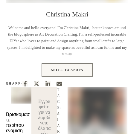
Christina Makri
Welcome and hello everyone! I’m Christina Makri, -better known around
the blogosphere as Art Decoration Crafting. I’m a self-professed incurable
DIYer who loves to paint and design anything from small crafts to large
spaces. I’m delighted to make my space as beautiful as I can for me and my
family.
ΔΕΊΤΕ ΤΑ ΆΡΘΡΑ
SHARE:
T
A
Εγγρα
G
φείτε
S:
για να
Δ
Βρισκόμασ
λαμβά
τε
Ι
νετε
περίπου
Α
όλα τα
ενάμιση
Κ
νέα