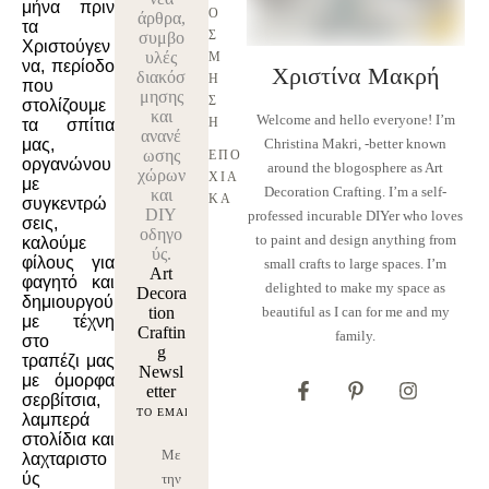
μήνα πριν
Ό
άρθρα,
τα
Σ
συμβο
Χριστούγεν
υλές
Μ
να, περίοδο
Χριστίνα Μακρή
διακόσ
Η
που
μησης
Σ
στολίζουμε
και
Welcome and hello everyone! I’m
Η
τα σπίτια
ανανέ
Christina Makri, -better known
μας,
ωσης
ΕΠΟ
οργανώνου
around the blogosphere as Art
χώρων
ΧΙΑ
με
Decoration Crafting. I’m a self-
και
ΚΆ
συγκεντρώ
DIY
professed incurable DIYer who loves
σεις,
οδηγο
to paint and design anything from
καλούμε
ύς.
φίλους για
small crafts to large spaces. I’m
Art
φαγητό και
delighted to make my space as
Decora
δημιουργού
tion
beautiful as I can for me and my
με τέχνη
Craftin
family.
στο
g
τραπέζι μας
Newsl
με όμορφα
etter
σερβίτσια,
λαμπερά
στολίδια και
Με
λαχταριστο
ύς
την