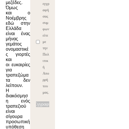
μεζέδες.
εγγρ
Όμως
αφή
και ο
σας
Νοέμβρης
συμ
εδώ στην
Ελλάδα
φων
είναι ένας
είτε
μήνας
με
γεμάτος
την
ονομαστικέ
ς γιορτές
Πολ
και
ιτικ
οι ευκαιρίες
ή
για
Απο
τραπεζώμα
ρρή
τα δεν
λείπουν.
του
Η
μας.
διακόσμησ
η ενός
Εγγραφή
τραπεζιού
είναι
σίγουρα
προσωπική
υπόθεση