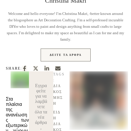
Christina Makri
Welcome and hello everyone! I’m Christina Makri, -better known around
the blogosphere as Art Decoration Crafting. I’m a self-professed incurable
DIYer who loves to paint and design anything from small crafts to large
spaces. I’m delighted to make my space as beautiful as I can for me and my
family.
ΔΕΊΤΕ ΤΑ ΆΡΘΡΑ
SHARE:
TAGS
:
Εγγρα
ΔΙΑ
φείτε
ΚΌΣ
για να
ΜΗΣ
Στα
λαμβά
Η
πλαίσια
νετε
της
όλα τα
ΕΊΔ
ανανέωση
νέα
Η 
ς των
άρθρα
ΔΙΑ
εξωτερικώ
,
ΚΌΣ
ν χώρων,