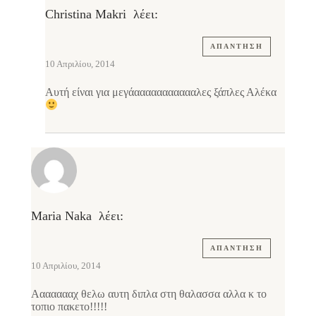
Christina Makri
λέει:
ΑΠΆΝΤΗΣΗ
10 Απριλίου, 2014
Αυτή είναι για μεγάαααααααααααλες ξάπλες Αλέκα
Maria Naka
λέει:
ΑΠΆΝΤΗΣΗ
10 Απριλίου, 2014
Αααααααχ θελω αυτη διπλα στη θαλασσα αλλα κ το
τοπιο πακετο!!!!!