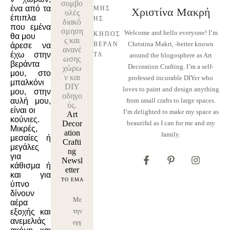
συμβο
ένα από τα
ΜΗΣ
Χριστίνα Μακρή
υλές
έπιπλα
ΗΣ
διακό
που εμένα
σμηση
Welcome and hello everyone! I’m
ΚΉΠΟΣ 
θα μου
ς και
Christina Makri, -better known
ΒΕΡΆΝ
άρεσε να
ανανέ
έχω στην
ΤΑ
around the blogosphere as Art
ωσης
βεράντα
Decoration Crafting. I’m a self-
χώρω
μου, στο
ν και
professed incurable DIYer who
μπαλκόνι
DIY
loves to paint and design anything
μου, στην
οδηγο
αυλή μου,
from small crafts to large spaces.
ύς.
είναι οι
I’m delighted to make my space as
Art
κούνιες.
Decor
beautiful as I can for me and my
Μικρές,
ation
family.
μεσαίες ή
Crafti
μεγάλες
ng
για
Newsl
κάθισμα ή
etter
και για
ύπνο
δίνουν
Με
αέρα
την
εξοχής και
ανεμελιάς
εγγ