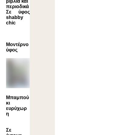
βιβλία και
περιοδικά
Σε ύφος
shabby
chic
Μοντέρνο
ύφος
Μπαμπού
κι
ευρύχωρ
η
Σε