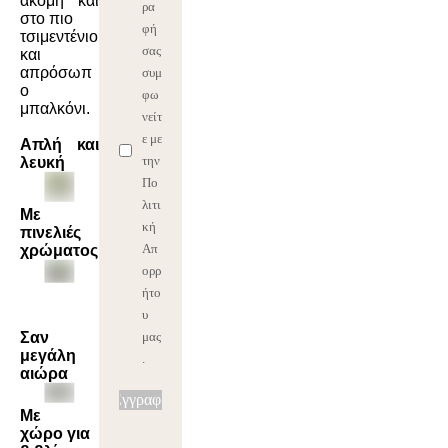
ακόμη και
ρα
στο πιο
φή
τσιμεντένιο
σας
και
απρόσωπ
συμ
ο
φω
μπαλκόνι.
νείτ
ε με
Απλή και
την
λευκή
Πο
λιτι
Με
κή
πινελιές
Απ
χρώματος
ορρ
ήτο
υ
Σαν
μας
μεγάλη
.
αιώρα
Εγγραφή
Με
χώρο για