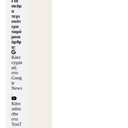
Για
ακόμ
α
περι
σσότ
ερα
παρό
μοια
άρθρ
α:
Κάνε
εγγρα
φή
στο
Goog
le
News
.
Κάνε
subsc
ribe
στο
YouT