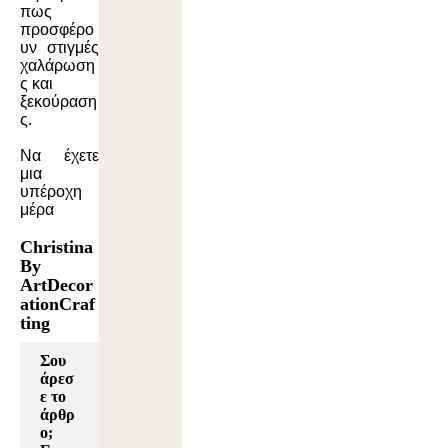
πως
προσφέρο
υν στιγμές
χαλάρωση
ς και
ξεκούραση
ς.
Να έχετε
μια
υπέροχη
μέρα
Christina
By
ArtDecor
ationCraf
ting
Σου
άρεσ
ε το
άρθρ
ο;