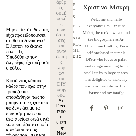
άρθρ
F
Χριστίνα Μακρή
α,
T
συμβ
S
ουλέ
Welcome and hello
ς
everyone! I’m Christina
ΕΊΔ
διακ
Μην πείτε ότι δεν σας
Η 
Makri, -better known around
όσμη
είχα προειδοποιήσει
ΔΙΑ
the blogosphere as Art
σης
ότι θα το ξανακάνω!
ΚΌΣ
και
Ε λοιπόν το έκανα
Decoration Crafting. I’m a
ΜΗ
αναν
πάλι. Τι;
self-professed incurable
έωση
Υποδύθηκα τον
ΣΗΣ
DIYer who loves to paint
ς
ζωγράφο, έχει πέραση
and design anything from
χώρ
ο ρόλος!
ων
small crafts to large spaces.
και
I’m delighted to make my
Κοιτώντας κάποια
DIY
κάδρα που έχω στην
space as beautiful as I can
οδηγ
τραπεζαρία
for me and my family.
ούς.
αποφάνθηκα πως το
Art
μπορντομπεζοχακοκα
Deco
φέ δεν πάει με τα
ratio
διακοσμητικά που
n
έχω αρχίσει σιγά σιγά
Craft
να αραδιάζω τα οποία
ing
κινούνται στους
New
τόνους του μπλε και