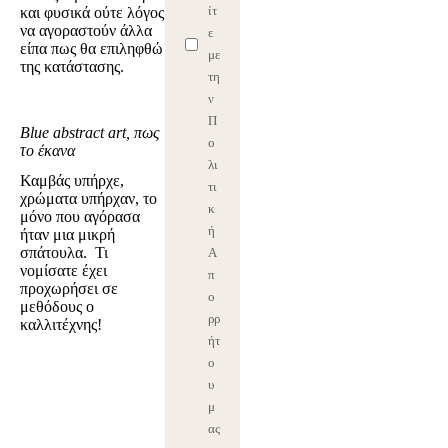
ίτ
και φυσικά ούτε λόγος
να αγοραστούν άλλα
ε
είπα πως θα επιληφθώ
με
της κατάστασης.
τη
ν
Π
Blue abstract art, πως
ο
το έκανα
λι
Καμβάς υπήρχε,
τι
χρώματα υπήρχαν, το
κ
μόνο που αγόρασα
ή
ήταν μια μικρή
σπάτουλα. Τι
Α
νομίσατε έχει
π
προχωρήσει σε
ο
μεθόδους ο
ρρ
καλλιτέχνης!
ήτ
ο
υ
μ
ας