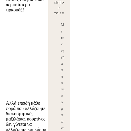
slette
περισσότερο
r
τιρκουάζ!
Μ
ε
τη
ν
εγ
γρ
α
φ
ή
σ
ας
σ
υ
Αλλά επειδή κάθε
φορά που αλλάζουμε
μ
διακοσμητικά,
φ
μαξιλάρια, κουρτίνες
ω
δεν γίνεται να
νε
αλλάζουμε και κάδρα