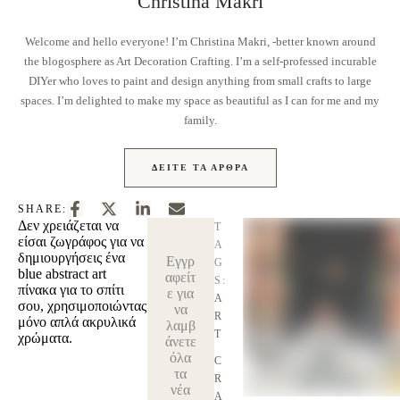
Christina Makri
Welcome and hello everyone! I’m Christina Makri, -better known around
the blogosphere as Art Decoration Crafting. I’m a self-professed incurable
DIYer who loves to paint and design anything from small crafts to large
spaces. I’m delighted to make my space as beautiful as I can for me and my
family.
ΔΕΊΤΕ ΤΑ ΆΡΘΡΑ
SHARE:
Δεν χρειάζεται να
T
είσαι ζωγράφος για να
A
δημιουργήσεις ένα
Εγγρ
G
blue abstract art
αφείτ
S:
πίνακα για το σπίτι
ε για
A
σου, χρησιμοποιώντας
να
R
μόνο απλά ακρυλικά
λαμβ
T
χρώματα.
άνετε
όλα
C
τα
R
νέα
A