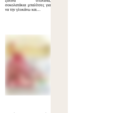
ξύλινα στολίδια,
σοκολατάκια μπαλίτσες για
να την γλυκάνω και…