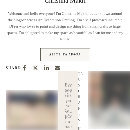
Christina Makri
Welcome and hello everyone! I’m Christina Makri, -better known around
the blogosphere as Art Decoration Crafting. I’m a self-professed incurable
DIYer who loves to paint and design anything from small crafts to large
spaces. I’m delighted to make my space as beautiful as I can for me and my
family.
ΔΕΊΤΕ ΤΑ ΆΡΘΡΑ
SHARE:
TA
G
Εγγ
S:
ραφ
C
είτε
R
για
A
να
F
λαμ
T
βάν
S
ετε
όλα
H