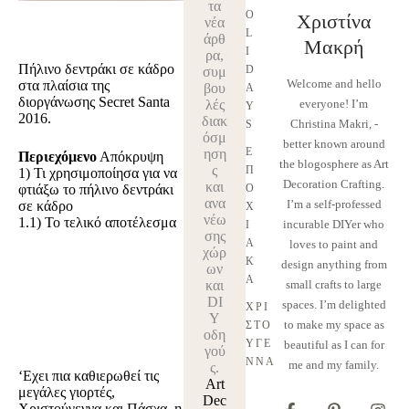
τα
O
Χριστίνα
νέα
L
άρθ
Μακρή
I
ρα,
Πήλινο δεντράκι σε κάδρο
D
συμ
Welcome and hello
στα πλαίσια της
βου
A
διοργάνωσης Secret Santa
λές
everyone! I’m
Y
2016.
διακ
Christina Makri, -
S
όσμ
better known around
Ε
ηση
Περιεχόμενο
Απόκρυψη
the blogosphere as Art
ς
Π
1)
Τι χρησιμοποίησα για να
Decoration Crafting.
και
Ο
φτιάξω το πήλινο δεντράκι
ανα
I’m a self-professed
σε κάδρο
Χ
νέω
1.1)
Το τελικό αποτέλεσμα
incurable DIYer who
Ι
σης
Α
loves to paint and
χώρ
Κ
design anything from
ων
Ά
και
small crafts to large
DI
spaces. I’m delighted
ΧΡΙ
Y
to make my space as
ΣΤΟ
οδη
ΎΓΕ
beautiful as I can for
γού
ΝΝΑ
me and my family.
ς.
‘Εχει πια καθιερωθεί τις
Art
μεγάλες γιορτές,
Dec
Χριστούγεννα και Πάσχα, η