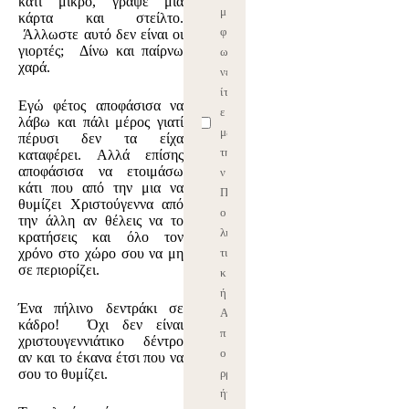
κάτι μικρό, γράψε μία
μ
κάρτα και στείλτο.
φ
Άλλωστε αυτό δεν είναι οι
γιορτές; Δίνω και παίρνω
ω
χαρά.
νε
ίτ
Εγώ φέτος αποφάσισα να
ε
λάβω και πάλι μέρος γιατί
με
πέρυσι δεν τα είχα
τη
καταφέρει. Aλλά επίσης
αποφάσισα να ετοιμάσω
ν
κάτι που από την μια να
Π
θυμίζει Χριστούγεννα από
ο
την άλλη αν θέλεις να το
λι
κρατήσεις και όλο τον
χρόνο στο χώρο σου να μη
τι
σε περιορίζει.
κ
ή
Ένα πήλινο δεντράκι σε
Α
κάδρο! Όχι δεν είναι
π
χριστουγεννιάτικο δέντρο
ο
αν και το έκανα έτσι που να
σου το θυμίζει.
ρρ
ήτ