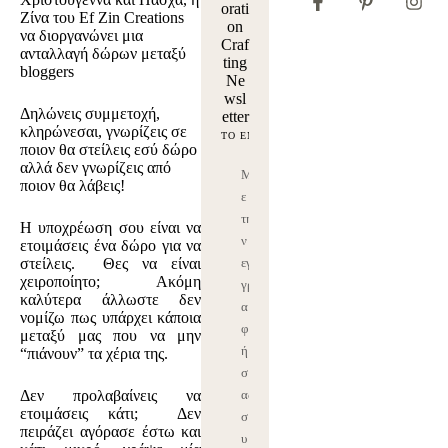
orati
Ζίνα του
Ef Zin Creations
on
να διοργανώνει μια
Craf
ανταλλαγή δώρων μεταξύ
ting
bloggers
Ne
wsl
Δηλώνεις συμμετοχή,
etter
κληρώνεσαι, γνωρίζεις σε
ποιον θα στείλεις εσύ δώρο
αλλά δεν γνωρίζεις από
Μ
ποιον θα λάβεις!
ε
τη
Η υποχρέωση σου είναι να
ν
ετοιμάσεις ένα δώρο για να
στείλεις. Θες να είναι
εγ
χειροποίητο; Ακόμη
γρ
καλύτερα άλλωστε δεν
α
νομίζω πως υπάρχει κάποια
φ
μεταξύ μας που να μην
ή
“πιάνουν” τα χέρια της.
σ
Δεν προλαβαίνεις να
ας
ετοιμάσεις κάτι; Δεν
σ
πειράζει αγόρασε έστω και
υ