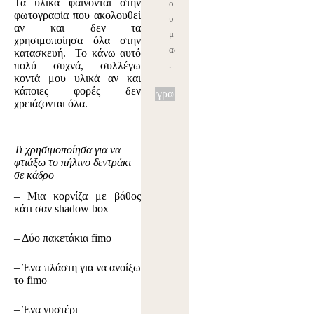
Τα υλικά φαίνονται στην
ο
φωτογραφία που ακολουθεί
υ
αν και δεν τα
μ
χρησιμοποίησα όλα στην
ας
κατασκευή. Το κάνω αυτό
πολύ συχνά, συλλέγω
.
κοντά μου υλικά αν και
κάποιες φορές δεν
Εγγραφή
χρειάζονται όλα.
Τι χρησιμοποίησα για να
φτιάξω το πήλινο δεντράκι
σε κάδρο
– Μια κορνίζα με βάθος
κάτι σαν shadow box
– Δύο πακετάκια fimo
– Ένα πλάστη για να ανοίξω
το fimo
– Ένα νυστέρι