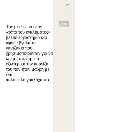
ας
.
Εγγραφή
Τον μετέφερα στον
«τόπο του εγκλήματος»
βλέπε εργαστήριο και
αφού έβγαλα τα
γαντζάκια που
χρησιμοποιούνταν για να
κρεμιέται, έτριψα
εξωτερικά την κορνίζα
του που ήταν μαύρη με
ένα
πολύ ψιλό γυαλόχαρτο.