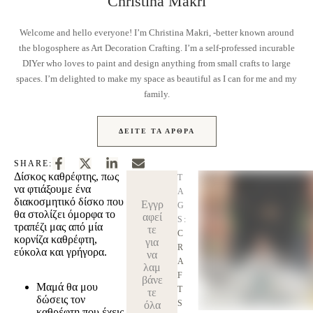
Christina Makri
Welcome and hello everyone! I’m Christina Makri, -better known around
the blogosphere as Art Decoration Crafting. I’m a self-professed incurable
DIYer who loves to paint and design anything from small crafts to large
spaces. I’m delighted to make my space as beautiful as I can for me and my
family.
ΔΕΊΤΕ ΤΑ ΆΡΘΡΑ
SHARE:
Δίσκος καθρέφτης, πως
T
να φτιάξουμε ένα
A
διακοσμητικό δίσκο που
Εγγρ
G
θα στολίζει όμορφα το
αφεί
S:
τραπέζι μας από μία
τε
C
κορνίζα καθρέφτη,
για
R
εύκολα και γρήγορα.
να
A
λαμ
F
βάνε
Μαμά θα μου
T
τε
δώσεις τον
S
όλα
καθρέφτη που έχεις