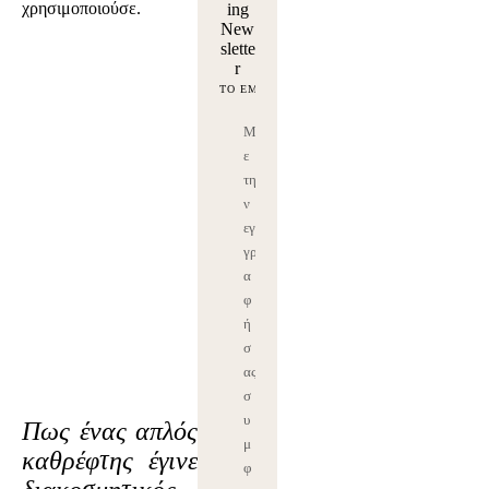
χρησιμοποιούσε.
ing
New
slette
r
Μ
ε
τη
ν
εγ
γρ
α
φ
ή
σ
ας
σ
υ
Πως ένας απλός
μ
καθρέφτης έγινε
φ