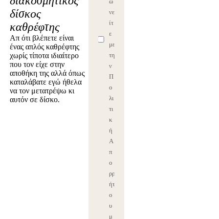
διακοσμητικός
ω
δίσκος
νε
ίτ
καθρέφτης
ε
Απ ότι βλέπετε είναι
με
ένας απλός καθρέφτης
χωρίς τίποτα ιδιαίτερο
τη
που τον είχε στην
ν
αποθήκη της αλλά όπως
Π
καταλάβατε εγώ ήθελα
ο
να τον μετατρέψω κι
λι
αυτόν σε δίσκο.
τι
κ
ή
Α
π
ο
ρρ
ήτ
ο
υ
μ