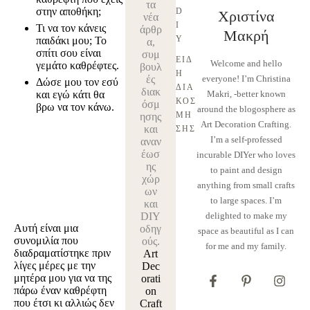
τα
στην αποθήκη;
D
Χριστίνα
νέα
I
Τι να τον κάνεις
άρθρ
Μακρή
Y
παιδάκι μου; Το
α,
σπίτι σου είναι
συμ
ΕΊΔ
Welcome and hello
γεμάτο καθρέφτες.
βουλ
Η 
ές
everyone! I’m Christina
Δώσε μου τον εσύ
ΔΙΑ
διακ
και εγώ κάτι θα
Makri, -better known
ΚΌΣ
όσμ
βρω να τον κάνω.
around the blogosphere as
ΜΗ
ησης
Art Decoration Crafting.
και
ΣΗΣ
I’m a self-professed
αναν
έωσ
incurable DIYer who loves
ης
to paint and design
χώρ
anything from small crafts
ων
to large spaces. I’m
και
DIY
delighted to make my
Αυτή είναι μια
οδηγ
space as beautiful as I can
συνομιλία που
ούς.
for me and my family.
διαδραματίστηκε πριν
Art
λίγες μέρες με την
Dec
μητέρα μου για να της
orati
πάρω έναν καθρέφτη
on
που έτσι κι αλλιώς δεν
Craft