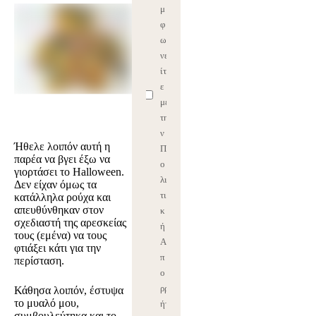
μ
φ
ω
νε
ίτ
ε
με
τη
ν
Ήθελε λοιπόν αυτή η
Π
παρέα να βγει έξω να
ο
γιορτάσει το
Halloween
.
λι
Δεν είχαν όμως τα
τι
κατάλληλα ρούχα και
απευθύνθηκαν στον
κ
σχεδιαστή της αρεσκείας
ή
τους (εμένα) να τους
Α
φτιάξει κάτι για την
π
περίσταση.
ο
ρρ
Κάθησα λοιπόν, έστυψα
το μυαλό μου,
ήτ
συμβουλεύτηκα και το