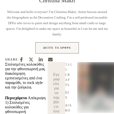
Christina Makri
Welcome and hello everyone! I’m Christina Makri, -better known around
the blogosphere as Art Decoration Crafting. I’m a self-professed incurable
DIYer who loves to paint and design anything from small crafts to large
spaces. I’m delighted to make my space as beautiful as I can for me and my
family.
ΔΕΊΤΕ ΤΑ ΆΡΘΡΑ
SHARE:
Στολισμένες κολοκύθες
TAG
για την φθινοπωρινή μας
S:
διακόσμηση
Εγγ
CR
εμπνευσμένες από ένα
ραφ
AF
παραμύθι, το rock style
είτε
TS
και την ζούγκλα.
για
να
DI
λαμ
Περιεχόμενο
Απόκρυψη
Y
βάν
1)
Στολισμένες
ΔΙΑ
ετε
κολοκύθες για
ΚΟ
όλα
φθινοπωρινή