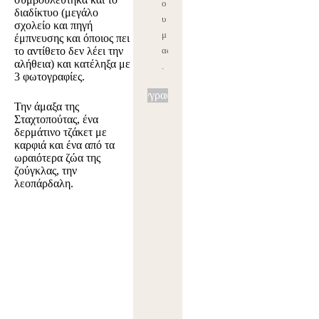
ο
διαδίκτυο (μεγάλο
υ
σχολείο και πηγή
μ
έμπνευσης και όποιος πει
το αντίθετο δεν λέει την
ας
αλήθεια) και κατέληξα με
.
3 φωτογραφίες.
Εγγραφή
Την άμαξα της
Σταχτοπούτας, ένα
δερμάτινο τζάκετ με
καρφιά και ένα από τα
ωραιότερα ζώα της
ζούγκλας, την
λεοπάρδαλη.