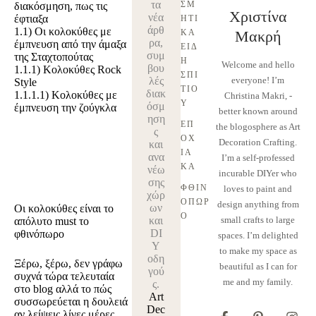
τα
ΣΜ
διακόσμηση, πως τις
Χριστίνα
νέα
έφτιαξα
ΗΤΙ
άρθ
1.1)
Οι κολοκύθες με
ΚΆ 
Μακρή
ρα,
έμπνευση από την άμαξα
ΕΊΔ
συμ
της Σταχτοπούτας
Η 
Welcome and hello
βου
1.1.1)
Κολοκύθες Rock
ΣΠΙ
λές
everyone! I’m
Style
ΤΙΟ
διακ
1.1.1.1)
Κολοκύθες με
Christina Makri, -
Ύ
όσμ
έμπνευση την ζούγκλα
better known around
ηση
ΕΠ
the blogosphere as Art
ς
ΟΧ
Decoration Crafting.
και
ΙΑ
ανα
I’m a self-professed
ΚΆ
νέω
incurable DIYer who
σης
ΦΘΙΝ
loves to paint and
χώρ
ΌΠΩΡ
design anything from
ων
Οι κολοκύθες είναι το
Ο
και
small crafts to large
απόλυτο must το
DI
φθινόπωρο
spaces. I’m delighted
Y
to make my space as
οδη
Ξέρω, ξέρω, δεν γράφω
beautiful as I can for
γού
συχνά τώρα τελευταία
me and my family.
ς.
στο
blog
αλλά το πώς
Art
συσσωρεύεται η δουλειά
Dec
αν λείψεις λίγες μέρες