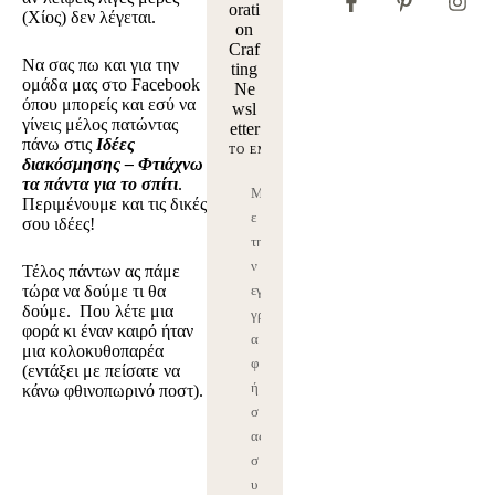
orati
(Χίος) δεν λέγεται.
on
Craf
Να σας πω και για την
ting
ομάδα μας στο Facebook
Ne
όπου μπορείς και εσύ να
wsl
γίνεις μέλος πατώντας
etter
πάνω στις
Ιδέες
διακόσμησης – Φτιάχνω
τα πάντα για το σπίτι
.
Μ
Περιμένουμε και τις δικές
ε
σου ιδέες!
τη
ν
Τέλος πάντων ας πάμε
τώρα να δούμε τι θα
εγ
δούμε. Που λέτε μια
γρ
φορά κι έναν καιρό ήταν
α
μια κολοκυθοπαρέα
φ
(εντάξει με πείσατε να
ή
κάνω φθινοπωρινό ποστ).
σ
ας
σ
υ