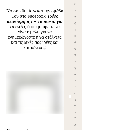
εγ
γρ
Να σου θυμίσω και την ομάδα
μου στο Facebook,
Ιδέες
α
διακόσμησης – Τα πάντα για
φ
το σπίτι
, όπου μπορείτε να
ή
γίνετε μέλη για να
σ
ενημερώνεστε ή να στέλνετε
και τις δικές σας ιδέες και
ας
κατασκευές!
σ
υ
μ
φ
ω
νε
ίτ
ε
με
τη
ν
Π
ο