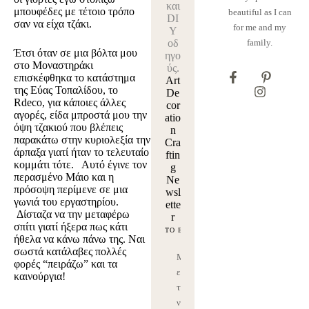
και
μπουφέδες με τέτοιο τρόπο
beautiful as I can
DI
σαν να είχα τζάκι.
for me and my
Y
οδ
family.
Έτσι όταν σε μια βόλτα μου
ηγο
στο Μοναστηράκι
ύς.
επισκέφθηκα το κατάστημα
Art
της
Εύας Τοπαλίδου
, το
De
Rdeco, για κάποιες άλλες
cor
αγορές, είδα μπροστά μου την
atio
όψη τζακιού που βλέπεις
n
παρακάτω στην κυριολεξία την
Cra
άρπαξα γιατί ήταν το τελευταίο
ftin
κομμάτι τότε. Αυτό έγινε τον
g
περασμένο Μάιο και η
Ne
πρόσοψη περίμενε σε μια
wsl
γωνιά του εργαστηρίου.
ette
Δίσταζα να την μεταφέρω
r
σπίτι γιατί ήξερα πως κάτι
ήθελα να κάνω πάνω της. Ναι
σωστά κατάλαβες πολλές
Μ
φορές “πειράζω” και τα
ε
καινούργια!
τη
ν