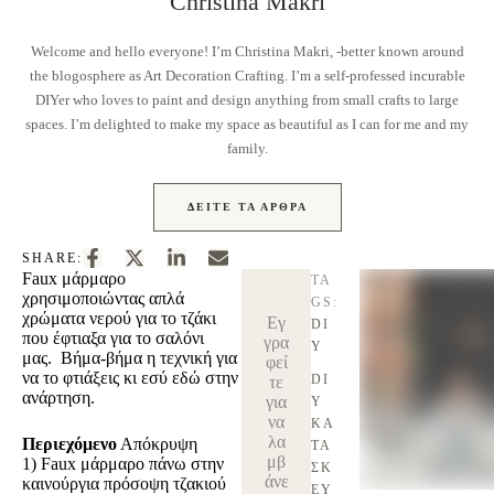
Christina Makri
Welcome and hello everyone! I’m Christina Makri, -better known around
the blogosphere as Art Decoration Crafting. I’m a self-professed incurable
DIYer who loves to paint and design anything from small crafts to large
spaces. I’m delighted to make my space as beautiful as I can for me and my
family.
ΔΕΊΤΕ ΤΑ ΆΡΘΡΑ
SHARE:
Faux μάρμαρο
TA
χρησιμοποιώντας απλά
GS:
χρώματα νερού για το τζάκι
Εγ
DI
που έφτιαξα για το σαλόνι
γρα
Y
μας. Βήμα-βήμα η τεχνική για
φεί
να το φτιάξεις κι εσύ εδώ στην
DI
τε
ανάρτηση.
για
Y 
να
ΚΑ
λα
Περιεχόμενο
Απόκρυψη
ΤΑ
μβ
1)
Faux μάρμαρο πάνω στην
ΣΚ
άνε
καινούργια πρόσοψη τζακιού
ΕΥ