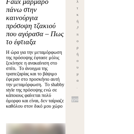
Faux μάρμαρο
λι
πάνω στην
τι
κ
καινούργια
ή
πρόσοψη τζακιού
Α
που αγόρασα – Πως
π
το έφτιαξα
ο
ρρ
Η ώρα για την μεταμόρφωση
ήτ
της πρόσοψης έφτασε μόλις
ο
ξεκίνησε η ανακαίνιση στο
υ
σπίτι. Το άνοιγμα της
τραπεζαρίας και το βάψιμο
μ
έφεραν στο προσκήνιο αυτή
ας
την μεταμόρφωση. Το shabby
.
style της πρόσοψης ενώ σε
κάποιους φαίνεται πολύ
Εγγραφή
όμορφο και είναι, δεν ταίριαζε
καθόλου στον δικό μου χώρο