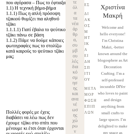
τε
που αγόρασα – Πως το έφτιαξα
ΈΣ
Χριστίνα
όλ
1.1)
Η τεχνική βήμα-βήμα
α
1.1.1)
Πως η απλή πρόσοψη
ΔΙ
Μακρή
τα
τζακιού θυμίζει πια αληθινό
ΑΚ
νέα
τζάκι
ΟΣ
Welcome and
άρ
1.1.1.1)
Γιατί έβαλα το ψεύτικο
Μ
θρ
hello everyone!
τζάκι πάνω σε βάση
ΗΤ
α,
1.1.2)
Πάμε να δούμε κάποιες
I’m Christina
ΙΚ
συ
φωτογραφίες πως το στολίζω
Makri, -better
Ά 
μβ
κατά καιρούς το ψεύτικο τζάκι
known around the
ου
ΕΊ
μας;
blogosphere as Art
λές
ΔΗ 
δια
Decoration
ΣΠ
κό
Crafting. I’m a
ΙΤΙ
σμ
ΟΎ
self-professed
ησ
incurable DIYer
ης
ΜΕΤΑ
και
who loves to paint
ΜΌΡ
ανα
and design
ΦΩΣΗ 
νέ
anything from
ΕΠΊΠ
ωσ
Πολλές φορές με έχεις
ΛΩΝ
small crafts to
ης
διαβάσει να λέω πως δεν
large spaces. I’m
χώ
έχουμε τζάκι στο σπίτι που
ρω
delighted to make
μένουμε κι έτσι όταν έρχονται
ν
my space as
οι γιορτές εγώ στολίζω