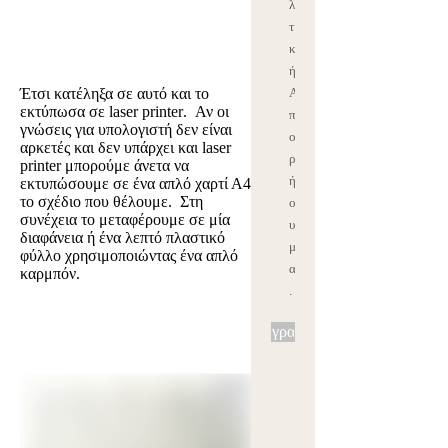
λι
τι
κ
ή
Α
Έτσι κατέληξα σε αυτό και το
εκτύπωσα σε
laser
printer
. Αν οι
π
γνώσεις για υπολογιστή δεν είναι
ο
αρκετές και δεν υπάρχει και
laser
ρρ
printer
μπορούμε άνετα να
ήτ
εκτυπώσουμε σε ένα απλό χαρτί Α4
το σχέδιο που θέλουμε. Στη
ο
συνέχεια το μεταφέρουμε σε μία
υ
διαφάνεια ή ένα λεπτό πλαστικό
μ
φύλλο χρησιμοποιώντας ένα απλό
ας
καρμπόν.
.
Εγγραφή