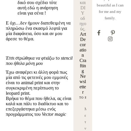
δικό σου σχέδιο τότε
και
beautiful as I can
αυτή εδώ η ανάρτηση
DI
for me and my
είναι για σένα !
Y
οδ
family.
Ε όχι…δεν ήμουν διατεθειμένη να
ηγο
πληρώσω ένα σκασμό λεφτά για
ύς.
μία διαφάνεια, όσο και αν μου
Art
άρεσε το θέμα.
De
cor
atio
n
Έτσι στρώθηκα να φτιάξω το stencil
Cra
που ήθελα μόνη μου
ftin
g
Έχω αναφέρει κι άλλη φορά πως
Ne
μία από τις φετεινές μου εμμονές
wsl
είναι το
animal
print
και στην
ette
συγκεκριμένη περίπτωση το
r
leopard
print
.
Βρήκα το θέμα που ήθελα, ας είναι
καλά και πάλι το διαδίκτυο και το
επεξεργάστηκα μέσω ενός
Μ
προγράμματος του
Vector
magic
ε
τη
ν