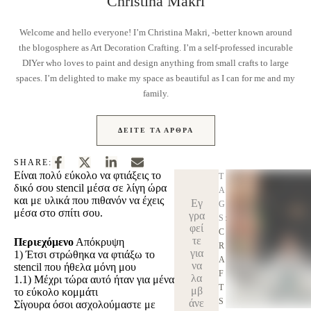
Christina Makri
Welcome and hello everyone! I’m Christina Makri, -better known around
the blogosphere as Art Decoration Crafting. I’m a self-professed incurable
DIYer who loves to paint and design anything from small crafts to large
spaces. I’m delighted to make my space as beautiful as I can for me and my
family.
ΔΕΊΤΕ ΤΑ ΆΡΘΡΑ
SHARE:
Είναι πολύ εύκολο να φτιάξεις το
T
δικό σου stencil μέσα σε λίγη ώρα
A
και με υλικά που πιθανόν να έχεις
Εγ
G
μέσα στο σπίτι σου.
γρα
S:
φεί
C
τε
Περιεχόμενο
Απόκρυψη
R
για
1)
Έτσι στρώθηκα να φτιάξω το
A
να
stencil που ήθελα μόνη μου
F
λα
1.1)
Μέχρι τώρα αυτό ήταν για μένα
T
μβ
το εύκολο κομμάτι
S
άνε
Σίγουρα όσοι ασχολούμαστε με