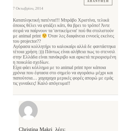
ΑΠΆΝΤΗΣΗ
7 Οκτωβρίου, 2014
Καταπληκτική πατέντα!!! Μπράβο Χριστίνα, τελικά
όποιος θέλει να φτιάξει κάτι, θα βρει το τρόπο! Άντε
σειρά να παίρνουν τα 'αντικείμενα' πού θα στολιστούν
με animal print
Όταν λες διαφάνεια εννοείς εκείνες
του projector??
Αγόρασα κολλητήρι το καλοκαίρι αλλά δε φαντάστηκα
τέτοια χρήση :))) Πάντως είναι αλήθεια πως το στενσιλ
στην Ελλάδα είναι πανάκριβο και αρκετά περιορισμένη
η ποικιλία σχεδίων.
Είχα φάει κόλλημα με το animal print πριν κάποια
χρόνια που έφτασα στο σημείο να αγοράσω μέχρι και
παπούτσια… χαχαχαχα μερικές φορές απορώ με εμάς
τις γυναίκες! Καλό απόγευμα!!
Christina Makri
λέει: