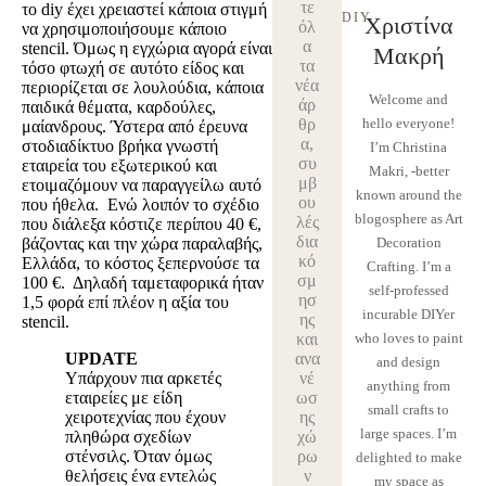
τε
το
diy
έχει χρειαστεί κάποια στιγμή
DIY
Χριστίνα
όλ
να χρησιμοποιήσουμε κάποιο
α
stencil. Όμως η εγχώρια αγορά είναι
Μακρή
τα
τόσο φτωχή σε αυτότο είδος και
νέα
περιορίζεται σε λουλούδια, κάποια
Welcome and
άρ
παιδικά θέματα, καρδούλες,
θρ
hello everyone!
μαίανδρους. Ύστερα από έρευνα
α,
στοδιαδίκτυο βρήκα γνωστή
I’m Christina
συ
εταιρεία του εξωτερικού και
Makri, -better
μβ
ετοιμαζόμουν να παραγγείλω αυτό
known around the
ου
που ήθελα. Ενώ λοιπόν το σχέδιο
blogosphere as Art
λές
που διάλεξα κόστιζε περίπου 40 €,
δια
βάζοντας και την χώρα παραλαβής,
Decoration
κό
Ελλάδα, το κόστος ξεπερνούσε τα
Crafting. I’m a
σμ
100 €. Δηλαδή ταμεταφορικά ήταν
self-professed
ησ
1,5 φορά επί πλέον η αξία του
incurable DIYer
ης
stencil.
και
who loves to paint
UPDATE
ανα
and design
Υπάρχουν πια αρκετές
νέ
anything from
εταιρείες με είδη
ωσ
small crafts to
χειροτεχνίας που έχουν
ης
large spaces. I’m
πληθώρα σχεδίων
χώ
στένσιλς. Όταν όμως
ρω
delighted to make
θελήσεις ένα εντελώς
ν
my space as