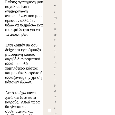
Επίσης αγαπημένη μου
Μ
ασχολία είναι η
αναπαραγωγή
ε
αντικειμένων που μου
τη
αρέσουν αλλά δεν
ν
θέλω να πληρώσω ένα
εγ
σκασμό λεφτά για να
τα αποκτήσω.
γρ
α
Έτσι λοιπόν θα σου
φ
δείχνω τι εγώ έφτιαξα
ή
μιμούμενη κάποιο
σ
ακριβό διακοσμητικό
ας
αλλά με πολύ
χαμηλότερο κόστος
σ
και με εύκολο τρόπο ή
υ
αλλάζοντας την χρήση
μ
κάποιων άλλων.
φ
ω
Αυτό το έχω κάνει
νε
ξανά και ξανά κατά
καιρούς. Απλά τώρα
ίτ
θα γίνεται πιο
ε
συστηματικά και
με