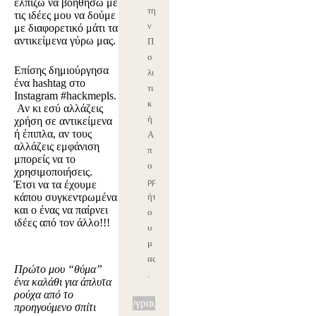
ελπίζω να βοηθήσω με
τη
τις ιδέες μου να δούμε
ν
με διαφορετικό μάτι τα
αντικείμενα γύρω μας.
Π
ο
Επίσης δημιούργησα
λι
ένα hashtag στο
τι
Instagram #hackmepls.
κ
Αν κι εσύ αλλάζεις
ή
χρήση σε αντικείμενα
ή έπιπλα, αν τους
Α
αλλάζεις εμφάνιση
π
μπορείς να το
ο
χρησιμοποιήσεις.
ρρ
Έτσι να τα έχουμε
κάπου συγκεντρωμένα
ήτ
και ο ένας να παίρνει
ο
ιδέες από τον άλλο!!!
υ
μ
ας
Πρώτο μου “θύμα”
.
ένα καλάθι για άπλυτα
ρούχα από το
Εγγραφή
προηγούμενο σπίτι