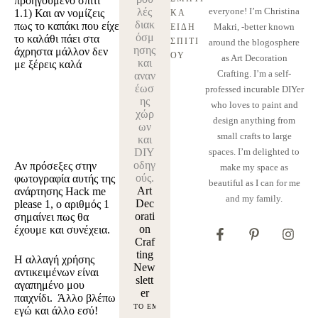
προηγούμενο σπίτι
λές
everyone! I’m Christina
1.1)
Και αν νομίζεις
ΚΆ 
διακ
πως το καπάκι που είχε
Makri, -better known
ΕΊΔΗ 
όσμ
το καλάθι πάει στα
ΣΠΙΤΙ
around the blogosphere
ησης
άχρηστα μάλλον δεν
ΟΎ
as Art Decoration
και
με ξέρεις καλά
Crafting. I’m a self-
αναν
έωσ
professed incurable DIYer
ης
who loves to paint and
χώρ
design anything from
ων
small crafts to large
και
DIY
spaces. I’m delighted to
οδηγ
Αν πρόσεξες στην
make my space as
ούς.
φωτογραφία αυτής της
beautiful as I can for me
Art
ανάρτησης Hack me
and my family.
Dec
please 1, ο αριθμός 1
orati
σημαίνει πως θα
on
έχουμε και συνέχεια.
Craf
ting
Η αλλαγή χρήσης
New
αντικειμένων είναι
slett
αγαπημένο μου
er
παιχνίδι. Άλλο βλέπω
εγώ και άλλο εσύ!