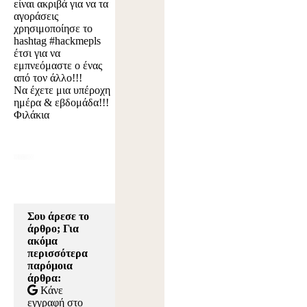
είναι ακριβά για να τα
αγοράσεις
χρησιμοποίησε το
hashtag #hackmepls
έτσι για να
εμπνεόμαστε ο ένας
από τον άλλο!!!
Να έχετε μια υπέροχη
ημέρα & εβδομάδα!!!
Φιλάκια
Σου άρεσε το
άρθρο; Για
ακόμα
περισσότερα
παρόμοια
άρθρα:
Κάνε
εγγραφή στο