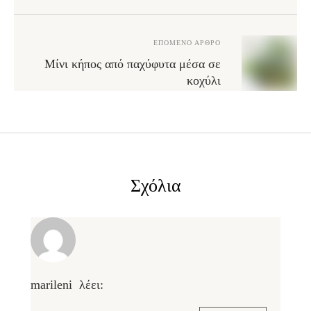
ΕΠΌΜΕΝΟ ΆΡΘΡΟ
Μίνι κήπος από παχύφυτα μέσα σε
κοχύλι
Σχόλια
marileni
λέει: