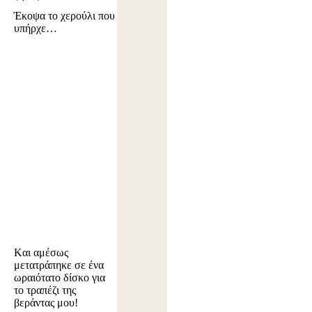
Έκοψα το χερούλι που
υπήρχε…
Kαι αμέσως
μετατράπηκε σε ένα
ωραιότατο δίσκο για
το τραπέζι της
βεράντας μου!