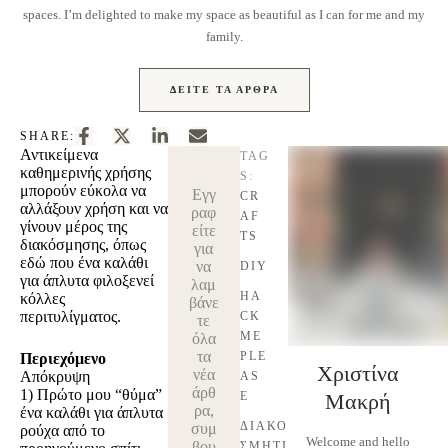
spaces. I’m delighted to make my space as beautiful as I can for me and my
family.
ΔΕΊΤΕ ΤΑ ΆΡΘΡΑ
SHARE:
Αντικείμενα
TAG
καθημερινής χρήσης
S:
μπορούν εύκολα να
Εγγ
CR
αλλάξουν χρήση και να
ραφ
AF
γίνουν μέρος της
είτε
TS
διακόσμησης, όπως
για
εδώ που ένα καλάθι
να
DIY
για άπλυτα φιλοξενεί
λαμ
HA
κόλλες
βάνε
περιτυλίγματος.
CK 
τε
ME 
όλα
τα
PLE
Περιεχόμενο
Χριστίνα
νέα
Απόκρυψη
AS
άρθ
1)
Πρώτο μου “θύμα”
E
Μακρή
ρα,
ένα καλάθι για άπλυτα
ΔΙΑΚΟ
συμ
ρούχα από το
Welcome and hello
βου
ΣΜΗΤΙ