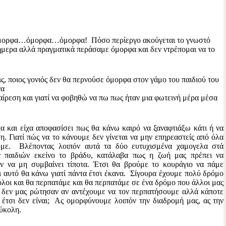
μορφα…όμορφα…όμορφα! Πόσο περίεργο ακούγεται το γνωστό
ήμερα αλλά πραγματικά περάσαμε όμορφα και δεν ντρέπομαι να το
ς, ποιος γονιός δεν θα περνούσε όμορφα στον γάμο του παιδιού του
να
ίρεση και γιατί να φοβηθώ να πω πως ήταν μια φωτεινή μέρα μέσα
α και είχα αποφασίσει πως θα κάνω καιρό να ξαναφτιάξω κάτι ή να
. Γιατί πώς να το κάνουμε δεν γίνεται να μην επηρεαστείς από όλα
ύμε. Βλέποντας λοιπόν αυτά τα δύο ευτυχισμένα χαμογελα στά
 παιδιών εκείνο το βράδυ, κατάλαβα πως η ζωή μας πρέπει να
αν να μη συμβαίνει τίποτα. Έτσι θα βρούμε το κουράγιο να πάμε
 αυτό θα κάνω γιατί πάντα έτσι έκανα. Σίγουρα έχουμε πολύ δρόμο
λοι και θα περπατάμε και θα περπατάμε σε ένα δρόμο που άλλοι μας
δεν μας ρώτησαν αν αντέχουμε να τον περπατήσουμε αλλά κάποτε
 έτσι δεν είναι; Ας ομορφύνουμε λοιπόν την διαδρομή μας, ας την
ύκολη.