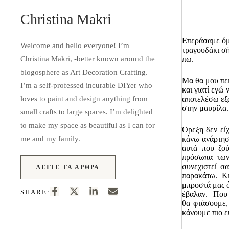
Christina Makri
Επεράσαμε ό
Welcome and hello everyone! I’m
τραγουδάκι σ
Christina Makri, -better known around the
πω.
blogosphere as Art Decoration Crafting.
Μα θα μου πει
I’m a self-professed incurable DIYer who
και γιατί εγώ 
loves to paint and design anything from
αποτελέσω εξα
στην μαυρίλα.
small crafts to large spaces. I’m delighted
to make my space as beautiful as I can for
Όρεξη δεν είχ
me and my family.
κάνω ανάρτηση
αυτά που ζο
πρόσωπα των
συνεχιστεί σ
ΔΕΊΤΕ ΤΑ ΆΡΘΡΑ
παρακάτω. Κι
μπροστά μας ό
SHARE:
έβαλαν. Που 
θα φτάσουμε,
κάνουμε πιο ε