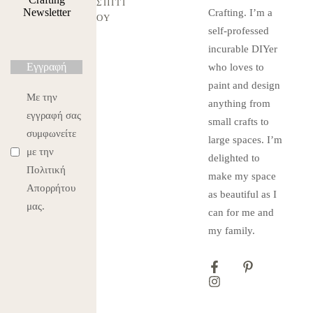
ΣΠΙΤΙ
Newsletter
Crafting. I’m a
ΟΎ
self-professed
incurable DIYer
Εγγραφή
who loves to
paint and design
Με την
anything from
εγγραφή σας
small crafts to
συμφωνείτε
large spaces. I’m
με την
delighted to
Πολιτική
make my space
Απορρήτου
as beautiful as I
μας.
can for me and
my family.