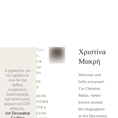
Χριστίνα
TAG
S:
Μακρή
CR
AF
Εγγραφείτε για
TS
Welcome and
να λαμβάνετε
όλα τα νέα
DI
hello everyone!
άρθρα,
Y
I’m Christina
συμβουλές
διακόσμησης
Makri, -better
ΔΙΑΚ
και ανανέωσης
ΟΣΜΗ
known around
χώρων και DIY
ΤΙΚΆ 
οδηγούς.
the blogosphere
Art Decoration
ΕΊΔΗ 
as Art Decoration
Crafting