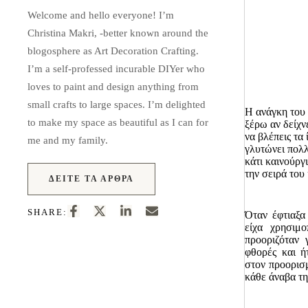
Welcome and hello everyone! I’m
Christina Makri, -better known around the
blogosphere as Art Decoration Crafting.
I’m a self-professed incurable DIYer who
loves to paint and design anything from
small crafts to large spaces. I’m delighted
Η ανάγκη του 
to make my space as beautiful as I can for
ξέρω αν δείχν
να βλέπεις τα 
me and my family.
γλυτώνει πολλ
κάτι καινούργ
την σειρά του
ΔΕΊΤΕ ΤΑ ΆΡΘΡΑ
SHARE:
Όταν έφτιαξα
είχα χρησιμ
προοριζόταν 
φθορές και ή
στον προορισ
κάθε άναβα τη