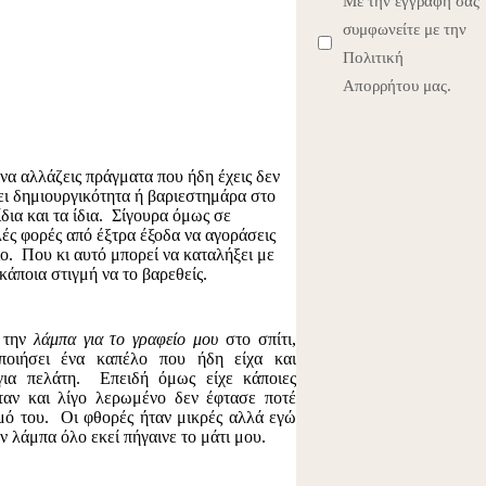
Με την εγγραφή σας
συμφωνείτε με την
Πολιτική
Απορρήτου μας.
να αλλάζεις πράγματα που ήδη έχεις δεν
ει δημιουργικότητα ή βαριεστημάρα στο
ίδια και τα ίδια. Σίγουρα όμως σε
ές φορές από έξτρα έξοδα να αγοράσεις
ιο. Που κι αυτό μπορεί να καταλήξει με
 κάποια στιγμή να το βαρεθείς.
 την
λάμπα για το γραφείο μου
στο σπίτι,
οποιήσει ένα καπέλο που ήδη είχα και
για πελάτη. Επειδή όμως είχε κάποιες
ταν και λίγο λερωμένο δεν έφτασε ποτέ
μό του. Οι φθορές ήταν μικρές αλλά εγώ
ν λάμπα όλο εκεί πήγαινε το μάτι μου.