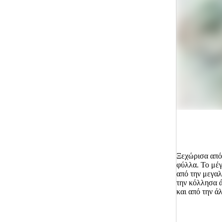
Ξεχώρισα από 
φύλλα. Το μέγ
από την μεγαλ
την κόλλησα ά
και από την ά