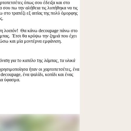
αρτοπετσέτες όπως σου έδειξα και στο
 σου πω την αλήθεια τις λυπήθηκα να τις
 στο τραπέζι εξ αιτίας της πολύ όμορφης
ς.
θη λοιπόν! Θα κάνω
decoupage
πάνω στο
μπας. Έτσι θα κρύψω την ζημιά που έχει
δώσω και μία μοντέρνα εμφάνιση.
νιση για το καπέλο της λάμπας, τα υλικά
χρησιμοποίησα ήταν οι χαρτοπετσέτες, ένα
α
decoupage
, ένα ψαλίδι, κοπίδι και ένας
ια ύφασμα.