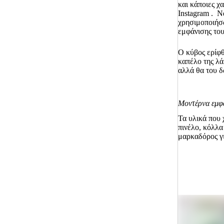
και κάποιες χ
Instagram
. Να
χρησιμοποιήσω
εμφάνισης του
Ο κύβος ερίφ
καπέλο της λά
αλλά θα του 
Μοντέρνα εμφά
Τα υλικά που 
πινέλο, κόλλ
μαρκαδόρος γ