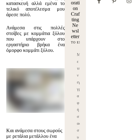
orati
κατασκευή αλλά εμένα το
on
τελικό αποτέλεσμα μου
Craf
άρεσε πολύ.
ting
Ne
Ανάμεσα στις πολλές
wsl
στοίβες με κομμάτια ξύλου
etter
που υπάρχουν στο
εργαστήριο βρήκα ένα
όμορφο κομμάτι ξύλου.
Μ
ε
τη
ν
εγ
γρ
α
φ
ή
σ
ας
Kαι ανάμεσα στους σωρούς
σ
με ρετάλια μετάλλου ένα
υ