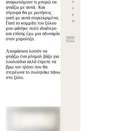
ο
αναρωτιόμουν τι μπορώ να
φτιάξω με αυτά. Και
υ
σίγουρα θα με ρωτήσεις
μ
γιατί με αυτά συγκεκριμένα;
ας
Γιατί το κομμάτι του ξύλου
.
μου φάνηκε πολύ ιδιαίτερο
και επίσης έχω μια αδυναμία
στον μπρούτζο.
Εγγραφή
Αποφάσισα λοιπόν να
φτιάξω ένα μίνιμαλ βάζο για
λουλούδια αλλά έπρεπε να
βρω τον τρόπο που θα
στερέωνα το σωληνάκι πάνω
στο ξύλο.