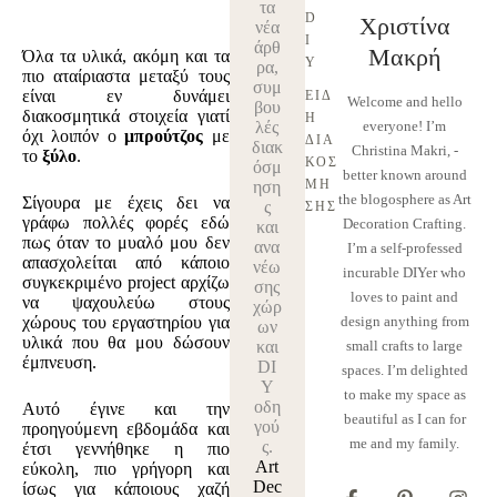
τα
D
Χριστίνα
νέα
I
άρθ
Μακρή
Όλα τα υλικά, ακόμη και τα
Y
ρα,
πιο αταίριαστα μεταξύ τους
συμ
είναι εν δυνάμει
ΕΊΔ
Welcome and hello
βου
διακοσμητικά στοιχεία γιατί
Η 
λές
everyone! I’m
όχι λοιπόν ο
μπρούτζος
με
ΔΙΑ
διακ
Christina Makri, -
το
ξύλο
.
ΚΌΣ
όσμ
better known around
ΜΗ
ηση
the blogosphere as Art
Σίγουρα με έχεις δει να
ς
ΣΗΣ
γράφω πολλές φορές εδώ
Decoration Crafting.
και
πως όταν το μυαλό μου δεν
ανα
I’m a self-professed
απασχολείται από κάποιο
νέω
incurable DIYer who
συγκεκριμένο project αρχίζω
σης
loves to paint and
να ψαχουλεύω στους
χώρ
χώρους του εργαστηρίου για
design anything from
ων
υλικά που θα μου δώσουν
και
small crafts to large
έμπνευση.
DI
spaces. I’m delighted
Y
to make my space as
οδη
Αυτό έγινε και την
beautiful as I can for
γού
προηγούμενη εβδομάδα και
me and my family.
ς.
έτσι γεννήθηκε η πιο
Art
εύκολη, πιο γρήγορη και
Dec
ίσως για κάποιους χαζή