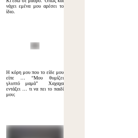
Κι εδώ σε μαύρο. Όπως και
νάχει εμένα μου αρέσει το
ίδιο.
Η κόρη μου που το είδε μου
είπε … “Μου θυμίζει
γλυπτό μαμά” Χαχαχα
εντάξει … τι να πει το παιδί
μου;