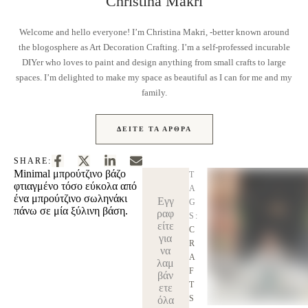
Christina Makri
Welcome and hello everyone! I’m Christina Makri, -better known around
the blogosphere as Art Decoration Crafting. I’m a self-professed incurable
DIYer who loves to paint and design anything from small crafts to large
spaces. I’m delighted to make my space as beautiful as I can for me and my
family.
ΔΕΊΤΕ ΤΑ ΆΡΘΡΑ
SHARE:
Minimal μπρούτζινο βάζο
T
φτιαγμένο τόσο εύκολα από
A
ένα μπρούτζινο σωληνάκι
Εγγ
G
πάνω σε μία ξύλινη βάση.
ραφ
S:
είτε
C
για
R
να
A
λαμ
F
βάν
T
ετε
S
όλα