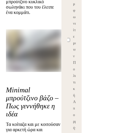
μπρούτζινο κυκλικό
μ
σωληνάκι που του έλειπε
φ
ένα κομμάτι.
ω
νε
ίτ
ε
με
τη
ν
Π
ο
λι
τι
Minimal
κ
ή
μπρούτζινο βάζο –
Α
Πως γεννήθηκε η
π
ιδέα
ο
ρρ
Τα κοίταζα και με κοιτούσαν
ήτ
για αρκετή ώρα και