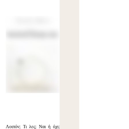
Λοιπόν; Τι λες; Ναι ή όχι;