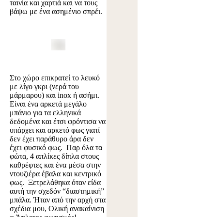
ταινία και χαρτιά και να τους
βάψω με ένα ασημένιο σπρέι.
Στο χώρο επικρατεί το λευκό
με λίγο γκρι (νερά του
μάρμαρου) και inox ή ασήμι.
Είναι ένα αρκετά μεγάλο
μπάνιο για τα ελληνικά
δεδομένα και έτσι φρόντισα να
υπάρχει και αρκετό φως γιατί
δεν έχει παράθυρο άρα δεν
έχει φυσικό φως. Παρ όλα τα
φώτα, 4 απλίκες δίπλα στους
καθρέφτες και ένα μέσα στην
ντουζιέρα έβαλα και κεντρικό
φως. Ξετρελάθηκα όταν είδα
αυτή την σχεδόν “διαστημική”
μπάλα. Ήταν από την αρχή στα
σχέδια μου, Ολική ανακαίνιση