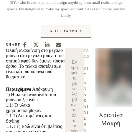
DIYer who loves to paint and design anything from small crafts to large
spaces. I’m delighted to make my space as beautiful as I can for me and my
family.
ΔΕΊΤΕ ΤΑ ΆΡΘΡΑ
SHARE:
Ολική ανακαίνιση στο μεγάλο
TA
μπάνιο στο μεγάλο μπάνιο του
GS
σπιτιού αφού δεν έμεινε τίποτα
Εγ
:
όρθιο. Το τελικό αποτέλεσμα
γρα
DI
είναι κάτι παραπάνω από
φεί
Y
θεαματικό.
τε
για
Α
να
Περιεχόμενο
Απόκρυψη
Ν
λα
1)
Η ολική ανακαίνιση του
Α
μβ
μπάνιου ξεκινάει
Κ
άνε
1.1)
Τι υλικά
ΑΊ
τε
χρησιμοποιήθηκαν
ΝΙ
Χριστίνα
όλ
1.1.1)
Λεπτομέρειες και
Σ
α
Styling
Μακρή
Η 
τα
1.1.1.1)
Εδώ είναι ότι βλέπεις
Δ
νέα
όταν είσαι μέσα στην