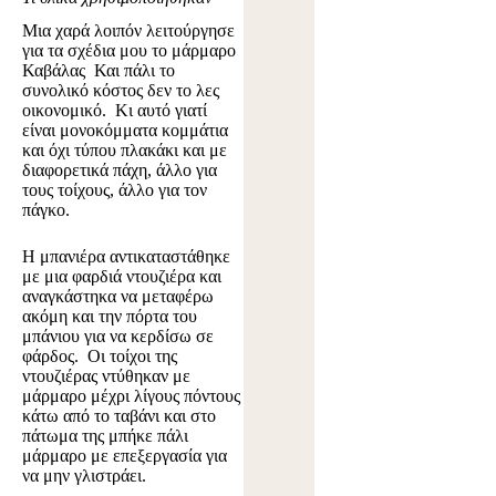
Μια χαρά λοιπόν λειτούργησε
για τα σχέδια μου το μάρμαρο
Καβάλας
Και πάλι το
συνολικό κόστος δεν το λες
οικονομικό. Κι αυτό γιατί
είναι μονοκόμματα κομμάτια
και όχι τύπου πλακάκι και με
διαφορετικά πάχη, άλλο για
τους τοίχους, άλλο για τον
πάγκο.
Η μπανιέρα αντικαταστάθηκε
με μια φαρδιά ντουζιέρα και
αναγκάστηκα να μεταφέρω
ακόμη και την πόρτα του
μπάνιου για να κερδίσω σε
φάρδος. Οι τοίχοι της
ντουζιέρας ντύθηκαν με
μάρμαρο μέχρι λίγους πόντους
κάτω από το ταβάνι και στο
πάτωμα της μπήκε πάλι
μάρμαρο με επεξεργασία για
να μην γλιστράει.