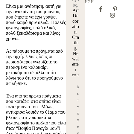
ΗΣΗ
ύς.
Είναι μια ανάρτηση, αυτή για
Art
την ανακαίνιση του μπάνιου,
De
που έπρεπε να έχω γράψει
cor
πολύ καιρό πριν αλλά. Πολλές
atio
φωτογραφίες, πολύ υλικό,
n
πολύ ξεκαθάρισμα και λίγος
Cra
χρόνος!
ftin
g
Ας πάρουμε τα πράγματα από
Ne
την αρχή. Όπως ίσως οι
wsl
περισσότεροι γνωρίζετε το
ette
περασμένο καλοκαίρι
r
μετακόμισα σε άλλο σπίτι
λόγω του ότι το προηγούμενο
πωλήθηκε.
Μ
ε
Ένα από τα πρώτα πράγματα
τη
που κοιτάζω στα σπίτια είναι
το/τα μπάνια του. Μόλις
ν
αντίκρισα λοιπόν το θέαμα που
εγ
βλέπεις στην παρακάτω
γρ
φωτογραφία το πρώτο που είπα
α
ήταν “Βοήθα Παναγία μου”!
φ
Δεν ήταν μόνο το ξεπερασμένο