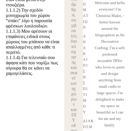
Welcome and hello
άρ
Ω
ντουζιέρα.
θρ
everyone! I’m
1.1.1.2)
Την σχεδόν
Μ
α,
μονοχρωμία του χώρου
Christina Makri, -
ΑΤ
συ
“σπάει” λίγο η παρουσία
ΊΩ
better known
μβ
φρέσκων λουλουδιών.
Ν
around the
ου
1.1.1.3)
Μου αρέσουν οι
blogosphere as Art
λές
επιφάνειες ειδικά στους
Α
δια
χώρους του μπάνιου να είναι
Decoration
Ν
κό
απαλλαγμένες από κάθε τι
Crafting. I’m a self-
Α
σμ
περιττό.
Κ
professed
ησ
1.1.1.4)
Για τελευταίο σου
ΑΊ
incurable DIYer
ης
άφησα κάτι που νομίζω πως
ΝΙ
και
who loves to paint
σίγουρα θα σε κάνει να
Σ
ανα
χαμογελάσεις.
and design
Η 
νέ
anything from
ωσ
Σ
small crafts to
ης
ΠΊ
large spaces. I’m
χώ
ΤΙ 
ρω
delighted to make
Μ
ν
my space as
Ο
και
beautiful as I can
Υ
DI
for me and my
Y
ΔΙΑΚ
οδ
family.
ΌΣΜ
ηγο