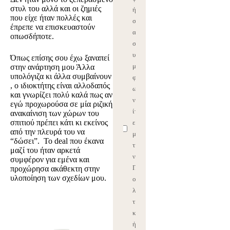
στυλ του αλλά και οι ζημιές
ή
που είχε ήταν πολλές και
σ
έπρεπε να επισκευαστούν
ας
οπωσδήποτε.
σ
υ
Όπως επίσης σου έχω ξαναπεί
μ
στην ανάρτηση μου
Άλλα
υπολόγιζα κι άλλα συμβαίνουν
φ
,
ο ιδιοκτήτης είναι αλλοδαπός
ω
και γνωρίζει πολύ καλά πως αν
νε
εγώ προχωρούσα σε μία ριζική
ίτ
ανακαίνιση των χώρων του
σπιτιού πρέπει κάτι κι εκείνος
ε
από την πλευρά του να
με
“δώσει”. Το deal που έκανα
τη
μαζί του ήταν αρκετά
ν
συμφέρον για εμένα και
Π
προχώρησα ακάθεκτη στην
υλοποίηση των σχεδίων μου.
ο
λι
τι
κ
ή