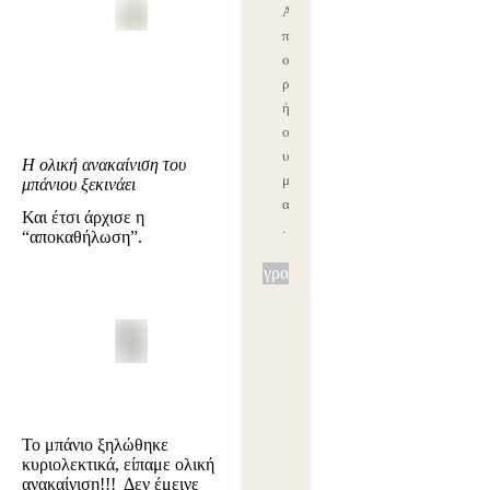
Α
π
ο
ρρ
ήτ
ο
υ
Η ολική ανακαίνιση του
μ
μπάνιου ξεκινάει
ας
Και έτσι άρχισε η
.
“αποκαθήλωση”.
Εγγραφή
Το μπάνιο ξηλώθηκε
κυριολεκτικά, είπαμε ολική
ανακαίνιση!!! Δεν έμεινε