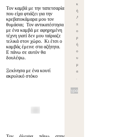
κ
Τον
καμβά με την ταπετσαρία
ή
που είχα φτιάξει για την
Α
κρεβατοκάμαρα μου τον
π
θυμάσαι; Τον αντικατέστησα
με ένα καμβά με
αφηρημένη
ο
τέχνη
γιατί δεν μου ταίριαζε
ρρ
τελικά στον χώρο. Κι έτσι ο
ήτ
καμβάς έμεινε στα αζήτητα.
ο
Ε πάνω σε αυτόν θα
δουλέψω.
υ
μ
Ξεκίνησα με ένα κουτί
ας
ακρυλικό στόκο
.
Εγγραφή
Τον άλειψα πάνω στην