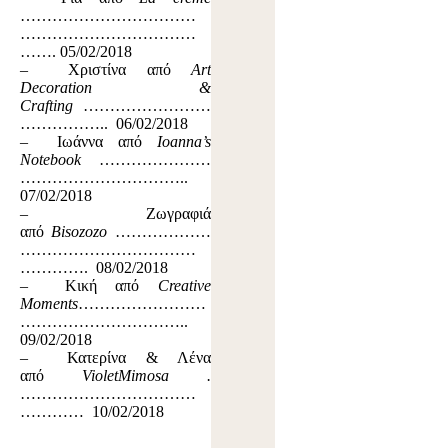
……………………………
……………………………
……. 05/02/2018
– Χριστίνα από
Art
Decoration &
Crafting
……………………
…………….. 06/02/2018
– Ιωάννα από
Ioanna’s
Notebook
…………………
…………………………..
07/02/2018
– Ζωγραφιά
από
Bisozozo
………………
……………………………
…………. 08/02/2018
– Κική από
Creative
Moments
……………………
…………………………..
09/02/2018
– Κατερίνα & Λένα
από
VioletMimosa .
……………………………
………… 10/02/2018