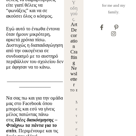
Y
είτε γιατί θέλεις να
for me and my
οδη
“φωνάξεις” και να σε
family.
γού
ακούσει όλος ο κόσμος.
ς.
Art
Εγώ αυτό το ένιωθα έντονα
De
όταν ήμουν μικρότερη,
cor
αρκετά χρόνια πίσω.
atio
Δυστυχώς η διαπαιδαγώγηση
n
από την οικογένεια σε
Cra
συνδυασμό με το αυστηρό
ftin
περιβάλλον του σχολείου δεν
g
με άφησαν να το κάνω.
Ne
wsl
ette
_______________________
r
_____________
Να σας πω και για την ομάδα
Μ
μας στο Facebook όπου
μπορείς και εσύ να γίνεις
ε
μέλος πατώντας πάνω
τη
στις
Ιδέες διακόσμησης –
ν
Φτιάχνω τα πάντα για το
εγ
σπίτι
. Περιμένουμε και τις
γρ