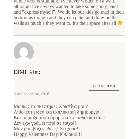
whole look is stunning. I've never written on a wall,
although I've always wanted to take some spray paint
and "express myself". We do let our kids go mad in their
bedrooms though and they can paint and draw on the
walls as much a they want to. It's their space after all
DIMI
λέει:
ΑΠΆΝΤΗΣΗ
8 Φεβρουαρίου, 2018
Μα πως το σκέφτηκες Χριστίνα μου?
Απίστευτη ιδέα και εκπληκτική δημιουργία!
Και ταίριαξε τόσο όμορφα στο καθιστικό σας!
Δεν εχω γράψει ποτέ σε τοίχο!!
Μην μου βάζεις ιδέες!!Χα χααα!
Happy Valentines Day!!Φιλακια!!!