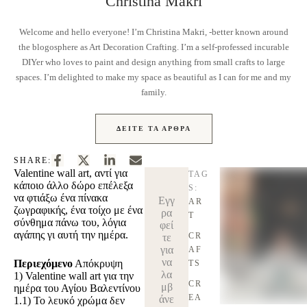
Christina Makri
Welcome and hello everyone! I’m Christina Makri, -better known around
the blogosphere as Art Decoration Crafting. I’m a self-professed incurable
DIYer who loves to paint and design anything from small crafts to large
spaces. I’m delighted to make my space as beautiful as I can for me and my
family.
ΔΕΊΤΕ ΤΑ ΆΡΘΡΑ
SHARE:
Valentine wall art, αντί για
TAG
κάποιο άλλο δώρο επέλεξα
S:
να φτιάξω ένα πίνακα
Εγγ
AR
ζωγραφικής, ένα τοίχο με ένα
ρα
T
σύνθημα πάνω του, λόγια
φεί
αγάπης γι αυτή την ημέρα.
CR
τε
για
AF
να
Περιεχόμενο
Απόκρυψη
TS
λα
1)
Valentine wall art για την
CR
μβ
ημέρα του Αγίου Βαλεντίνου
EA
άνε
1.1)
Το λευκό χρώμα δεν