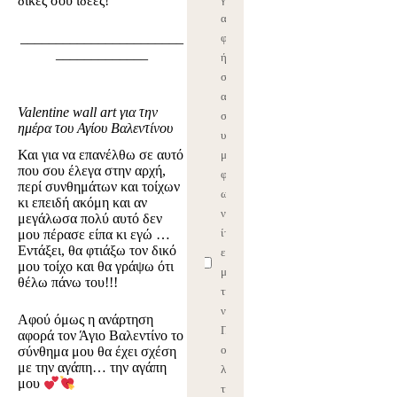
δικές σου ιδέες!
α
_______________________
φ
_____________
ή
σ
ας
Valentine wall art για την
σ
ημέρα του Αγίου Βαλεντίνου
υ
Και για να επανέλθω σε αυτό
μ
που σου έλεγα στην αρχή,
φ
περί συνθημάτων και τοίχων
ω
κι επειδή ακόμη και αν
νε
μεγάλωσα πολύ αυτό δεν
ίτ
μου πέρασε είπα κι εγώ …
Εντάξει, θα φτιάξω τον δικό
ε
μου τοίχο και θα γράψω ότι
με
θέλω πάνω του!!!
τη
ν
Αφού όμως η ανάρτηση
Π
αφορά τον Άγιο Βαλεντίνο το
ο
σύνθημα μου θα έχει σχέση
με την αγάπη… την αγάπη
λι
μου
τι