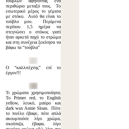
τούβλων αφήνοντας ένα
περιθώριο μεταξύ τους. Το
εσωτερικό μέρος το γέμισα
με στόκο. Αυτό θα είναι το
τούβλο μου. Περίμενα
περίπου 1,5 ημέρα να
στεγνώσει ο στόκος γιατί
ήταν αρκετά παχύ το στρώμα
και στη συνέχεια ξεκίνησα να
βάφω τα “τούβλα”
Ο “καλλιτέχνης” επί το
έργον!!!
Τι χρώματα χρησιμοποίησα;
Το Primer red, το English
yellow, λευκό, μαύρο και
dark wax Annie Sloan. Πότε
το πινέλο έβαφε, πότε απλά
ακουμπούσε λίγο χρώμα,
σκούπιζα, έβαφα, λίγο
σκούρο χρώμα εδώ λίγο πιο