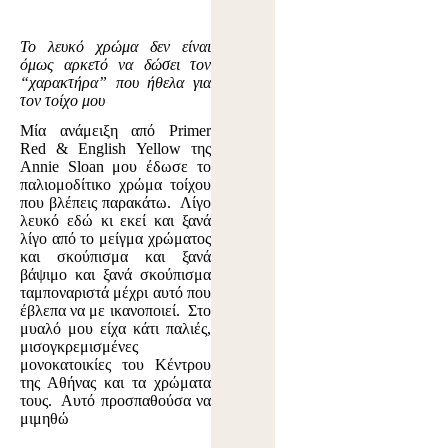
Το λευκό χρώμα δεν είναι
όμως αρκετό να δώσει τον
“χαρακτήρα” που ήθελα για
τον τοίχο μου
Μία ανάμειξη από Primer
Red & English Yellow της
Annie Sloan μου έδωσε το
παλιομοδίτικο χρώμα τοίχου
που βλέπεις παρακάτω. Λίγο
λευκό εδώ κι εκεί και ξανά
λίγο από το μείγμα χρώματος
και σκούπισμα και ξανά
βάψιμο και ξανά σκούπισμα
ταμποναριστά μέχρι αυτό που
έβλεπα να με ικανοποιεί. Στο
μυαλό μου είχα κάτι παλιές,
μισογκρεμισμένες
μονοκατοικίες του Κέντρου
της Αθήνας και τα χρώματα
τους. Αυτό προσπαθούσα να
μιμηθώ