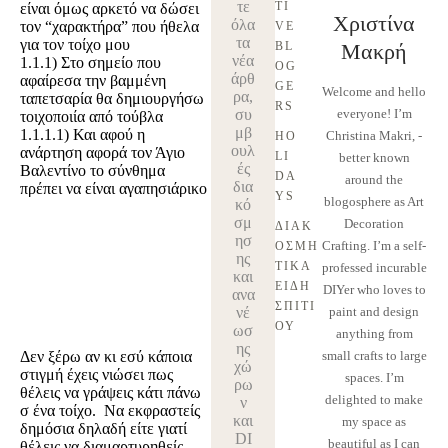
τε
TI
είναι όμως αρκετό να δώσει
Χριστίνα
όλα
τον “χαρακτήρα” που ήθελα
VE 
τα
για τον τοίχο μου
BL
Μακρή
νέα
1.1.1)
Στο σημείο που
OG
άρθ
αφαίρεσα την βαμμένη
GE
Welcome and hello
ρα,
ταπετσαρία θα δημιουργήσω
RS
συ
everyone! I’m
τοιχοποιία από τούβλα
μβ
1.1.1.1)
Και αφού η
Christina Makri, -
HO
ουλ
ανάρτηση αφορά τον Άγιο
LI
better known
ές
Βαλεντίνο το σύνθημα
DA
around the
δια
πρέπει να είναι αγαπησιάρικο
YS
blogosphere as Art
κό
σμ
Decoration
ΔΙΑΚ
ησ
Crafting. I’m a self-
ΟΣΜΗ
ης
ΤΙΚΆ 
professed incurable
και
ΕΊΔΗ 
DIYer who loves to
ανα
ΣΠΙΤΙ
νέ
paint and design
ΟΎ
ωσ
anything from
ης
Δεν ξέρω αν κι εσύ κάποια
small crafts to large
χώ
στιγμή έχεις νιώσει πως
spaces. I’m
ρω
θέλεις να γράψεις κάτι πάνω
delighted to make
ν
σ ένα τοίχο. Να εκφραστείς
και
my space as
δημόσια δηλαδή είτε γιατί
DI
beautiful as I can
θέλεις να διαμαρτυρηθείς