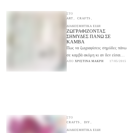
ΣΤΟ
ART
,
CRAFTS
,
ΔΙΑΚΟΣΜΗΤΙΚΑ ΕΙΔΗ
ΖΩΓΡΑΦΊΖΟΝΤΑΣ
ΣΗΜΎΔΕΣ ΠΆΝΩ ΣΕ
ΚΑΜΒΆ
Πως να ζωγραφίσεις σημύδες πάνω
σε καμβά ακόμη κι αν δεν είσαι
ΑΠΌ 
ΧΡΙΣΤΊΝΑ ΜΑΚΡΉ
17/05/2015
ζωγράφος. Ένα μοντέρνο θέμα
πίνακα που …
ΣΤΟ
CRAFTS
,
DIY
,
ΔΙΑΚΟΣΜΗΤΙΚΑ ΕΙΔΗ