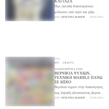
ΚΑΙ ΓΆΖΑ
Πως έφτιαξα διακοσμητικές
μέδουσες από πηλό και γάζα.
ΑΠΌ 
ΧΡΙΣΤΊΝΑ ΜΑΚΡΉ
29/05/2015
Βήμα-βήμα οδηγίες για ένα πολύ
όμορφο καλοκαιρινό διακοσμητικό
που μυρίζει …
ΣΤΟ
DIY
,
CRAFTS
,
ΔΙΑΚΟΣΜΗΤΙΚΑ ΕΙΔΗ
ΒΕΡΝΊΚΙΑ ΝΥΧΙΏΝ,
ΤΕΧΝΙΚΉ MARBLE ΠΆΝΩ
ΣΕ ΔΊΣΚΟ
Βερνίκια νυχιών στην διακόσμηση,
πως δηλαδή αξιοποιώντας βερνίκια
ΑΠΌ 
ΧΡΙΣΤΊΝΑ ΜΑΚΡΉ
25/05/2015
για τα νύχια μπορούμε να βάψουμε
με τεχνική marble διακοσμητικά …