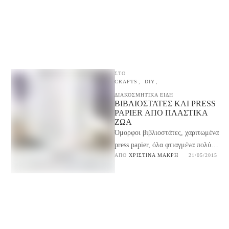
ΣΤΟ
CRAFTS
,
DIY
,
ΔΙΑΚΟΣΜΗΤΙΚΑ ΕΙΔΗ
ΒΙΒΛΙOΣΤΆΤΕΣ ΚΑΙ PRESS
PAPIER ΑΠΌ ΠΛΑΣΤΙΚΆ
ΖΏΑ
Όμορφοι βιβλιοστάτες, χαριτωμένα
press papier, όλα φτιαγμένα πολύ-
ΑΠΌ 
ΧΡΙΣΤΊΝΑ ΜΑΚΡΉ
21/05/2015
πολύ εύκολα και γρήγορα από
πλαστικά ζώα παιχνίδια, για να
στολίσουν …