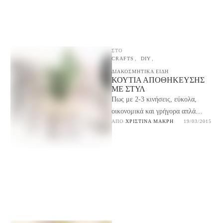
ΣΤΟ
CRAFTS
,
DIY
,
ΔΙΑΚΟΣΜΗΤΙΚΑ ΕΙΔΗ
ΚΟΥΤΙΆ ΑΠΟΘΉΚΕΥΣΗΣ
ΜΕ ΣΤΥΛ
Πως με 2-3 κινήσεις, εύκολα,
οικονομικά και γρήγορα απλά
ΑΠΌ 
ΧΡΙΣΤΊΝΑ ΜΑΚΡΉ
19/03/2015
χάρτινα κουτιά αποθήκευσης
μεταμορφώνονται και αποκτούν
κομψή εμφάνιση