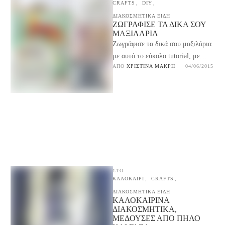
CRAFTS
,
DIY
,
ΔΙΑΚΟΣΜΗΤΙΚΑ ΕΙΔΗ
ΖΩΓΡΆΦΙΣΕ ΤΑ ΔΙΚΆ ΣΟΥ
ΜΑΞΙΛΆΡΙΑ
Ζωγράφισε τα δικά σου μαξιλάρια
με αυτό το εύκολο tutorial, με
ΑΠΌ 
ΧΡΙΣΤΊΝΑ ΜΑΚΡΉ
04/06/2015
χρώματα που σου αρέσουν.
Διακοσμητικά μαξιλάρια για …
ΣΤΟ
ΚΑΛΟΚΑΙΡΙ
,
CRAFTS
,
ΔΙΑΚΟΣΜΗΤΙΚΑ ΕΙΔΗ
ΚΑΛΟΚΑΙΡΙΝΆ
ΔΙΑΚΟΣΜΗΤΙΚΆ,
ΜΈΔΟΥΣΕΣ ΑΠΌ ΠΗΛΌ