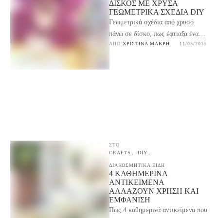
ΔΊΣΚΟΣ ΜΕ ΧΡΥΣΆ
ΓΕΩΜΕΤΡΙΚΆ ΣΧΈΔΙΑ DIY
Γεωμετρικά σχέδια από χρυσό
πάνω σε δίσκο, πως έφτιαξα ένα
ΑΠΌ 
ΧΡΙΣΤΊΝΑ ΜΑΚΡΉ
11/05/2015
δίσκο για το γραφείο μου από την
φωτογραφία …
ΣΤΟ
CRAFTS
,
DIY
,
ΔΙΑΚΟΣΜΗΤΙΚΑ ΕΙΔΗ
4 ΚΑΘΗΜΕΡΙΝΆ
ΑΝΤΙΚΕΊΜΕΝΑ
ΑΛΛΆΖΟΥΝ ΧΡΉΣΗ ΚΑΙ
ΕΜΦΆΝΙΣΗ
Πως 4 καθημερινά αντικείμενα που