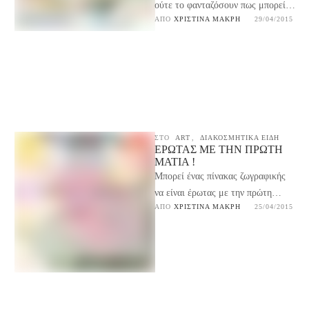
ούτε το φανταζόσουν πως μπορείς
ΑΠΌ 
ΧΡΙΣΤΊΝΑ ΜΑΚΡΉ
29/04/2015
να τα χρησιμοποιήσεις και σαν
διακοσμητικά αλλάζουν εμφάνιση
…
ΣΤΟ
ART
,
ΔΙΑΚΟΣΜΗΤΙΚΑ ΕΙΔΗ
ΈΡΩΤΑΣ ΜΕ ΤΗΝ ΠΡΏΤΗ
ΜΑΤΙΆ !
Μπορεί ένας πίνακας ζωγραφικής
να είναι έρωτας με την πρώτη
ΑΠΌ 
ΧΡΙΣΤΊΝΑ ΜΑΚΡΉ
25/04/2015
ματιά; Αν μπορεί λέει, κάτι σαν
τον πίνακα …