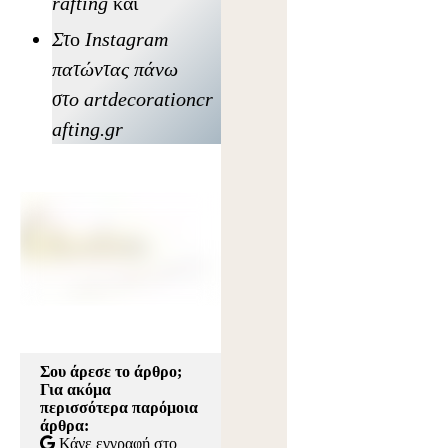
rafting
και
Στ
ο
Instagram
πατώντας πάνω
στο
artdecorationcr
afting.gr
Σου άρεσε το άρθρο;
Για ακόμα
περισσότερα παρόμοια
άρθρα:
Κάνε εγγραφή στο