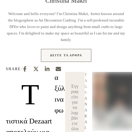
Christina Makri
Welcome and hello everyone! I’m Christina Makri, -better known around
the blogosphere as Art Decoration Crafting. I’m a self-professed incurable
DIYer who loves to paint and design anything from small crafts to large
spaces. I’m delighted to make my space as beautiful as I can for me and my
family.
ΔΕΊΤΕ ΤΑ ΆΡΘΡΑ
SHARE:
T
α
Τ
A
Εγγ
ξύλ
G
ραφ
S:
είτε
ινα
Α
για
Ν
να
φω
Α
λαμ
Κ
βάν
τιστικά Dezaart
Α
ετε
Ί
όλα
αποτελούν μια