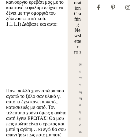
καινούργιο κρεβάτι μας με το
orat
καπιτονέ κεφαλάρι δείχνει να
ion
δένει με την ομορφιά του
Cra
ξύλινου φωτιστικού.
ftin
1.1.1.1)
Διάβασε και αυτό:
g
Ne
wsl
ette
r
Μ
ε
τη
ν
Πάνε πολλά χρόνια τώρα που
εγ
αγαπώ το ξύλο σαν υλικό γι
γρ
αυτό κι έχω κάνει αρκετές
α
κατασκευές με αυτό. Τον
φ
τελευταίο χρόνο όμως η αγάπη
αυτή έγινε ΕΡΩΤΑΣ! Θα μου
ή
πεις πρώτα είναι ο έρωτας και
σ
μετά η αγάπη… κι εγώ θα σου
ας
απαντήσω πως ποτέ μα ποτέ