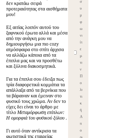
σ
δεν κρατάω σειρά
υ
προτεραιότητας στα αισθήματα
μου!
μ
φ
Εξ αιτίας λοιπόν αυτού του
ω
ξαφνικού έρωτα αλλά και μέσα
νε
από την ανάγκη μου να
ίτ
δημιουργήσω μια πιο cozy
ε
ατμόσφαιρα στο σπίτι άρχισα
να αλλάζω κάποια από τα
με
έπιπλα μας και να προσθέτω
τη
και ξύλινα διακοσμητικά.
ν
Π
Για τα έπιπλα σου έδειξα πως
ο
τρία διαφορετικά κομμάτια τα
λι
απάλλαξα από τα βερνίκια που
τα βάραιναν και έμειναν στο
τι
φυσικό τους χρώμα. Αν δεν το
κ
είχες δει είναι το άρθρο με
ή
τίτλο
Μεταμόρφωση επίπλων:
Α
Η ομορφιά του φυσικού ξύλου
.
π
ο
Γι αυτό όταν αντίκρισα τα
φωτιστικά της εταιρείας
ρρ