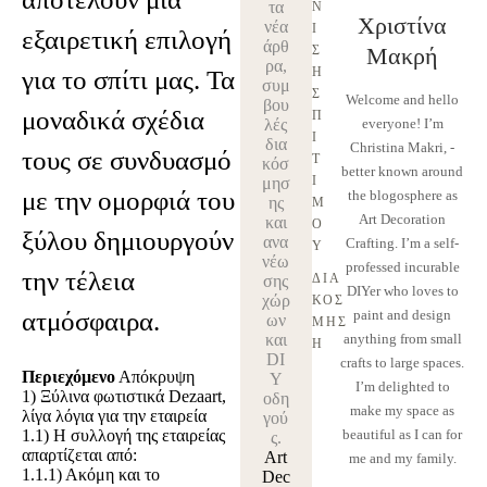
τα
Ν
Χριστίνα
νέα
Ι
εξαιρετική επιλογή
άρθ
Σ
Μακρή
ρα,
Η 
για το σπίτι μας. Τα
συμ
Σ
Welcome and hello
βου
μοναδικά σχέδια
Π
λές
everyone! I’m
Ί
δια
Christina Makri, -
τους σε συνδυασμό
Τ
κόσ
better known around
Ι 
μησ
με την ομορφιά του
the blogosphere as
ης
Μ
Art Decoration
και
Ο
ξύλου δημιουργούν
ανα
Crafting. I’m a self-
Υ
νέω
professed incurable
την τέλεια
ΔΙΑ
σης
DIYer who loves to
χώρ
ΚΌΣ
ατμόσφαιρα.
paint and design
ων
ΜΗΣ
και
anything from small
Η
DI
crafts to large spaces.
Περιεχόμενο
Απόκρυψη
Y
I’m delighted to
1)
Ξύλινα φωτιστικά Dezaart,
οδη
make my space as
λίγα λόγια για την εταιρεία
γού
1.1)
Η συλλογή της εταιρείας
beautiful as I can for
ς.
απαρτίζεται από:
Art
me and my family.
1.1.1)
Ακόμη και το
Dec