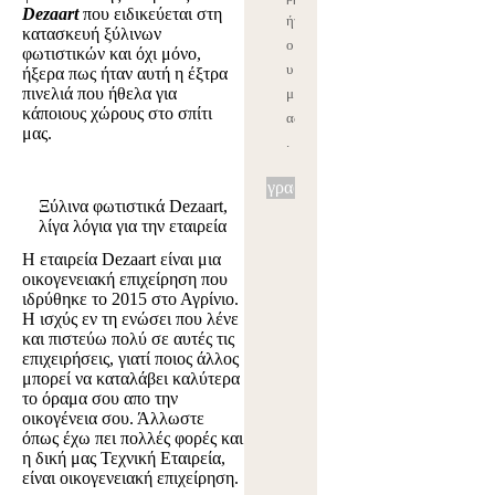
Dezaart
που ειδικεύεται στη
ήτ
κατασκευή ξύλινων
ο
φωτιστικών και όχι μόνο,
υ
ήξερα πως ήταν αυτή η έξτρα
πινελιά που ήθελα για
μ
κάποιους χώρους στο σπίτι
ας
μας.
.
Εγγραφή
Ξύλινα φωτιστικά Dezaart,
λίγα λόγια για την εταιρεία
Η εταιρεία Dezaart είναι μια
οικογενειακή επιχείρηση που
ιδρύθηκε το 2015 στο Αγρίνιο.
Η ισχύς εν τη ενώσει που λένε
και πιστεύω πολύ σε αυτές τις
επιχειρήσεις, γιατί ποιος άλλος
μπορεί να καταλάβει καλύτερα
το όραμα σου απο την
οικογένεια σου. Άλλωστε
όπως έχω πει πολλές φορές και
η δική μας Τεχνική Εταιρεία,
είναι οικογενειακή επιχείρηση.