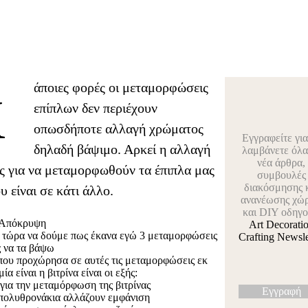
άποιες φορές οι μεταμορφώσεις
Κ
επίπλων δεν περιέχουν
οπωσδήποτε αλλαγή χρώματος
Εγγραφείτε για
δηλαδή βάψιμο. Αρκεί η αλλαγή
λαμβάνετε όλα
νέα άρθρα,
ς για να μεταμορφωθούν τα έπιπλα μας
συμβουλές
διακόσμησης 
υ είναι σε κάτι άλλο.
ανανέωσης χώ
και DIY οδηγο
Απόκρυψη
Art Decorati
τώρα να δούμε πως έκανα εγώ 3 μεταμορφώσεις
Crafting Newsle
ς να τα βάψω
 που προχώρησα σε αυτές τις μεταμορφώσεις εκ
ία είναι η βιτρίνα είναι οι εξής:
για την μεταμόρφωση της βιτρίνας
Εγγραφή
 πολυθρονάκια αλλάζουν εμφάνιση