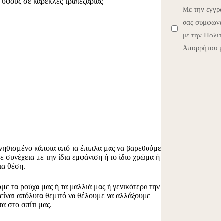
 ύφους σε καρέκλες τραπεζαρίας
Με την εγγ
σας συμφωνε
με την Πολι
Απορρήτου 
νηθισμένο κάποια από τα έπιπλα μας να βαρεθούμε
ε συνέχεια με την ίδια εμφάνιση ή το ίδιο χρώμα ή
ια θέση.
ε τα ρούχα μας ή τα μαλλιά μας ή γενικότερα την
είναι απόλυτα θεμιτό να θέλουμε να αλλάξουμε
α στο σπίτι μας.