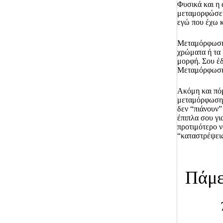
Φυσικά και η 
μεταμορφώσεις
εγώ που έχω κ
Μεταμόρφωση σ
χρώματα ή τα 
μορφή. Σου έδ
Μεταμόρφωση
Ακόμη και πόμ
μεταμόρφωση ε
δεν “πιάνουν” 
έπιπλα σου γι
προτιμότερο ν
“καταστρέψεις
Πάμε