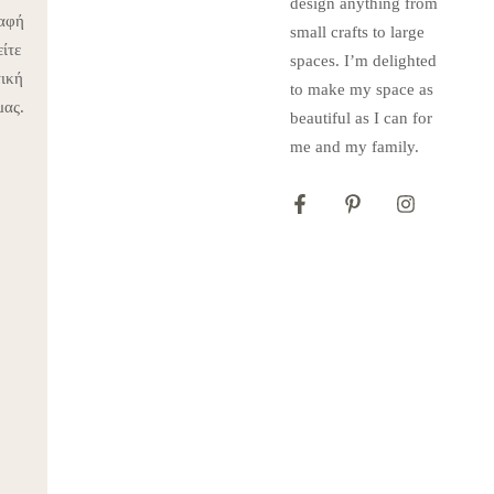
design anything from
ραφή
small crafts to large
ίτε
spaces. I’m delighted
τική
to make my space as
μας.
beautiful as I can for
me and my family.