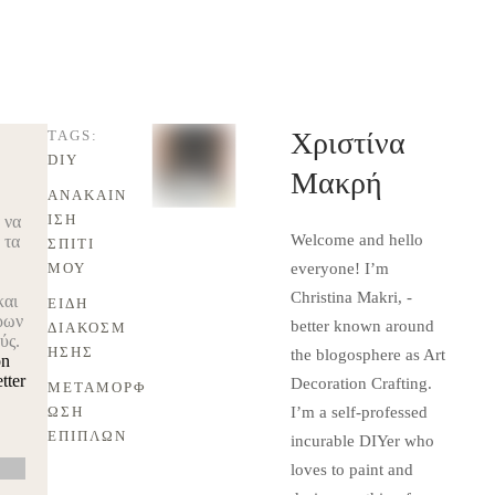
Χριστίνα
TAGS:
DIY
Μακρή
ΑΝΑΚΑΊΝ
ΙΣΗ 
 να
Welcome and hello
 τα
ΣΠΊΤΙ 
ΜΟΥ
everyone! I’m
Christina Makri, -
και
ΕΊΔΗ 
ρων
better known around
ΔΙΑΚΌΣΜ
ύς.
ΗΣΗΣ
the blogosphere as Art
on
tter
Decoration Crafting.
ΜΕΤΑΜΌΡΦ
ΩΣΗ 
I’m a self-professed
ΕΠΊΠΛΩΝ
incurable DIYer who
loves to paint and