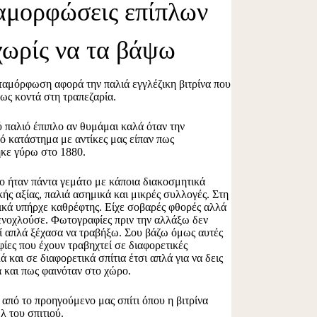
αμορφώσεις επίπλων
χωρίς να τα βάψω
ταμόρφωση αφορά την παλιά εγγλέζικη βιτρίνα που
ως κοντά στη τραπεζαρία.
ύ παλιό έπιπλο αν θυμάμαι καλά όταν την
 κατάστημα με αντίκες μας είπαν πως
κε γύρω στο 1880.
ο ήταν πάντα γεμάτο με κάποια διακοσμητικά
ής αξίας, παλιά ασημικά και μικρές συλλογές. Στη
ικά υπήρχε καθρέφτης. Είχε σοβαρές φθορές αλλά
ενοχλούσε. Φωτογραφίες πριν την αλλάξω δεν
ί απλά ξέχασα να τραβήξω. Σου βάζω όμως αυτές
φίες που έχουν τραβηχτεί σε διαφορετικές
 και σε διαφορετικά σπίτια έτσι απλά για να δεις
 και πως φαινόταν στο χώρο.
 από το προηγούμενο μας σπίτι όπου η βιτρίνα
λ του σπιτιού.