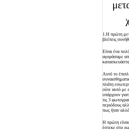
μετ
1.Η πρώτη με
βλέπεις συνήθ
Είναι ένα πολ
αγοράσαμε από
κατασκευάστη
Αυτό το έπιπλ
συναισθηματικ
πλάτη εσωτερ
ούτε αυτό με 
υπάρχουν γιατ
τις 3 φωτογρα
περιόδους αλλά
πως ήταν αλλά
Η πρώτη είναι
έστεκε στο χω