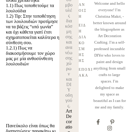
υλικά χρειάστηκα
Welcome and hello
μβο
ΆΝ
1.1)
Πως τοποθετούμε τα
υλέ
everyone! I’m
λουλούδια
ΟΙΞ
ς
1.2)
Tip: Στην τοποθέτηση
Christina Makri, -
Η
δια
των λουλουδιών προτίμησε
better known around
ΕΊΔ
κόσ
να τα βάζεις “υπό γωνία”
the blogosphere as
μη
Η 
και όχι κάθετα γιατί έτσι
Art Decoration
σης
σχηματοποιείται καλύτερα η
ΔΙΑ
και
σύνθεση σου.
Crafting. I’m a self-
ΚΌ
ανα
1.2.1)
Πως να
professed incurable
ΣΜ
νέω
διακοσμήσουμε τον χώρο
ΗΣ
DIYer who loves to
σης
μας με μία ανθοσύνθεση
ΗΣ
paint and design
χώ
λουλουδιών
ρω
anything from small
ΕΠΟΧΙ
ν
crafts to large
ΑΚΆ
και
spaces. I’m
DI
delighted to make
Y
my space as
οδη
γού
beautiful as I can for
ς.
me and my family.
Art
De
cor
Πανεύκολο είναι όπως θα
atio
διαπιστώσεις παρακάτω κι