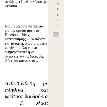
φτιάξεις εξ ολοκλήρου με
ο
ψεύτικα.
υ
μ
ας
.
Να μη ξεχάσω να σας πω
για την ομάδα μας στο
Εγγραφή
Facebook,
Ιδέες
διακόσμησης – Τα πάντα
για το σπίτι
, όπου μπορείτε
να γίνετε μέλη για να
ενημερώνεστε ή να
στέλνετε και τις δικές σας
ιδέες και κατασκευές.
Ανθοσύνθεση με
αληθινά και
ψεύτικα λουλούδια
– Τι υλικά