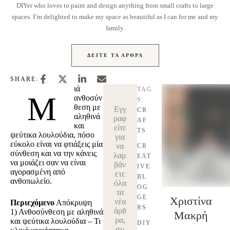
DIYer who loves to paint and design anything from small crafts to large
spaces. I’m delighted to make my space as beautiful as I can for me and my
family.
ΔΕΊΤΕ ΤΑ ΆΡΘΡΑ
SHARE:
ιά
TAG
Μ
ανθοσύν
S:
θεση με
Εγγ
CR
αληθινά
ραφ
AF
και
είτε
TS
ψεύτικα λουλούδια, πόσο
για
εύκολο είναι να φτιάξεις μία
να
CR
σύνθεση και να την κάνεις
λαμ
EAT
να μοιάζει σαν να είναι
βάν
IVE 
αγορασμένη από
ετε
BL
ανθοπωλείο.
όλα
OG
τα
GE
Χριστίνα
νέα
Περιεχόμενο
Απόκρυψη
RS
άρθ
1)
Ανθοσύνθεση με αληθινά
Μακρή
ρα,
και ψεύτικα λουλούδια – Τι
DIY
συ