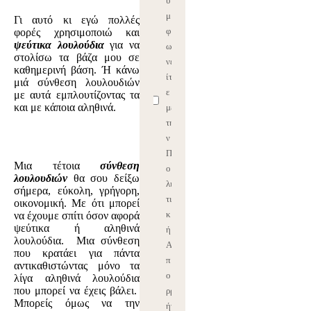
υ
μ
Γι αυτό κι εγώ πολλές
φ
φορές χρησιμοποιώ και
ψεύτικα λουλούδια
για να
ω
στολίσω τα βάζα μου σε
νε
καθημερινή βάση. Ή κάνω
ίτ
μιά σύνθεση λουλουδιών
ε
με αυτά εμπλουτίζοντας τα
και με κάποια αληθινά.
με
τη
ν
Π
Μια τέτοια
σύνθεση
ο
λουλουδιών
θα σου δείξω
λι
σήμερα, εύκολη, γρήγορη,
τι
οικονομική. Με ότι μπορεί
κ
να έχουμε σπίτι όσον αφορά
ψεύτικα ή αληθινά
ή
λουλούδια. Μια σύνθεση
Α
που κρατάει για πάντα
π
αντικαθιστώντας μόνο τα
ο
λίγα αληθινά λουλούδια
που μπορεί να έχεις βάλει.
ρρ
Μπορείς όμως να την
ήτ