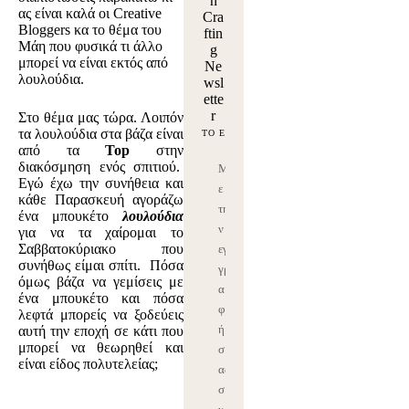
n
ας είναι καλά οι Creative
Cra
Bloggers κα το θέμα του
ftin
Μάη που φυσικά τι άλλο
g
μπορεί να είναι εκτός από
Ne
λουλούδια.
wsl
ette
r
Στο θέμα μας τώρα. Λοιπόν
τα λουλούδια στα βάζα είναι
από τα
Top
στην
διακόσμηση ενός σπιτιού.
Μ
Εγώ έχω την συνήθεια και
ε
κάθε Παρασκευή αγοράζω
τη
ένα μπουκέτο
λουλούδια
ν
για να τα χαίρομαι το
Σαββατοκύριακο που
εγ
συνήθως είμαι σπίτι. Πόσα
γρ
όμως βάζα να γεμίσεις με
α
ένα μπουκέτο και πόσα
φ
λεφτά μπορείς να ξοδεύεις
ή
αυτή την εποχή σε κάτι που
μπορεί να θεωρηθεί και
σ
είναι είδος πολυτελείας;
ας
σ