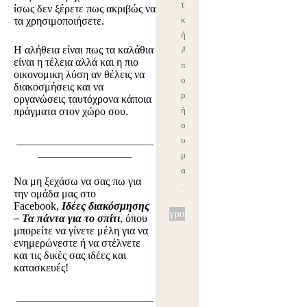
τι
ίσως δεν ξέρετε πως ακριβώς να
κ
τα χρησιμοποιήσετε.
ή
Η αλήθεια είναι πως τα καλάθια
Α
είναι η τέλεια αλλά και η πιο
π
οικονομικη λύση αν θέλεις να
ο
διακοσμήσεις και να
ρρ
οργανώσεις ταυτόχρονα κάποια
ήτ
πράγματα στον χώρο σου.
ο
_________________________
υ
_________________
μ
ας
Να μη ξεχάσω να σας πω για
.
την ομάδα μας στο
Facebook,
Ιδέες διακόσμησης
Εγγραφή
– Τα πάντα για το σπίτι
, όπου
μπορείτε να γίνετε μέλη για να
ενημερώνεστε ή να στέλνετε
και τις δικές σας ιδέες και
κατασκευές!
_________________________