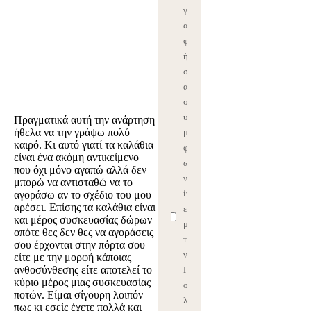
γρ
α
φ
ή
σ
ας
σ
υ
Πραγματικά αυτή την ανάρτηση
ήθελα να την γράψω πολύ
μ
καιρό. Κι αυτό γιατί τα καλάθια
φ
είναι ένα ακόμη αντικείμενο
ω
που όχι μόνο αγαπώ αλλά δεν
νε
μπορώ να αντισταθώ να το
ίτ
αγοράσω αν το σχέδιο του μου
αρέσει. Επίσης τα καλάθια είναι
ε
και μέρος συσκευασίας δώρων
με
οπότε θες δεν θες να αγοράσεις
τη
σου έρχονται στην πόρτα σου
ν
είτε με την μορφή κάποιας
ανθοσύνθεσης είτε αποτελεί το
Π
κύριο μέρος μιας συσκευασίας
ο
ποτών. Είμαι σίγουρη λοιπόν
λι
πως κι εσείς έχετε πολλά και