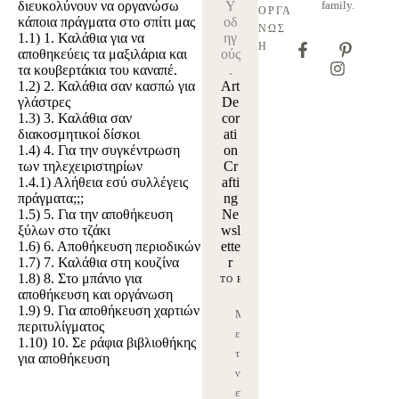
διευκολύνουν να οργανώσω
Y
family.
ΟΡΓΆ
κάποια πράγματα στο σπίτι μας
οδ
ΝΩΣ
1.1)
1. Καλάθια για να
ηγ
Η
αποθηκεύεις τα μαξιλάρια και
ούς
τα κουβερτάκια του καναπέ.
.
1.2)
2. Καλάθια σαν κασπώ για
Art
γλάστρες
De
1.3)
3. Καλάθια σαν
cor
διακοσμητικοί δίσκοι
ati
1.4)
4. Για την συγκέντρωση
on
των τηλεχειριστηρίων
Cr
1.4.1)
Αλήθεια εσύ συλλέγεις
afti
πράγματα;;;
ng
1.5)
5. Για την αποθήκευση
Ne
ξύλων στο τζάκι
wsl
1.6)
6. Αποθήκευση περιοδικών
ette
1.7)
7. Καλάθια στη κουζίνα
r
1.8)
8. Στο μπάνιο για
αποθήκευση και οργάνωση
1.9)
9. Για αποθήκευση χαρτιών
Μ
περιτυλίγματος
ε
1.10)
10. Σε ράφια βιβλιοθήκης
τη
για αποθήκευση
ν
εγ