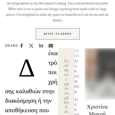
the blogosphere as Art Decoration Crafting. I’m a self-professed incurable
DIYer who loves to paint and design anything from small crafts to large
spaces. I’m delighted to make my space as beautiful as I can for me and my
family.
ΔΕΊΤΕ ΤΑ ΆΡΘΡΑ
SHARE:
TA
έκα
Δ
GS:
Εγ
τρό
ΔΙ
γρ
Α
αφ
ποι
Κ
είτ
ΌΣ
ε
χρή
Μ
για
ΗΣ
να
σης καλαθιών στην
Η
λα
μβ
διακόσμηση ή την
ΔΙ
άνε
Α
Χριστίνα
τε
αποθήκευση που
Κ
όλ
Μακρή