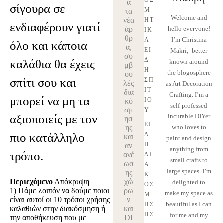
ΟΣ
α
σίγουρα σε
Μ
τα
Welcome and
νέα
ΗΤ
ενδιαφέρουν γιατί
άρ
hello everyone!
ΙΚ
θρ
I’m Christina
Ά 
όλο και κάποια
α,
ΕΊ
Makri, -better
συ
Δ
καλάθια θα έχεις
known around
μβ
Η 
the blogosphere
ου
σπίτι σου και
ΣΠ
λές
as Art Decoration
ΙΤ
δια
Crafting. I’m a
μπορεί να μη τα
ΙΟ
κό
self-professed
σμ
Ύ
αξιοποιείς με τον
incurable DIYer
ησ
ΕΊ
ης
who loves to
πιο κατάλληλο
Δ
και
paint and design
Η 
αν
anything from
τρόπο.
ανέ
ΔΙ
small crafts to
ωσ
Α
large spaces. I’m
ης
Κ
Περιεχόμενο
Απόκρυψη
χώ
delighted to
ΌΣ
1)
Πάμε λοιπόν να δούμε ποιοι
ρω
make my space as
Μ
είναι αυτοί οι 10 τρόποι χρήσης
ν
beautiful as I can
ΗΣ
καλαθιών στην διακόσμηση ή
και
ΗΣ
for me and my
την αποθήκευση που με
DI