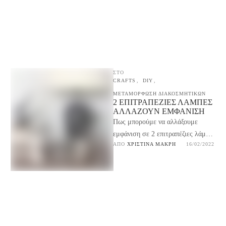
…
ΣΤΟ
CRAFTS
,
DIY
,
ΜΕΤΑΜΟΡΦΩΣΗ ΔΙΑΚΟΣΜΗΤΙΚΩΝ
2 ΕΠΙΤΡΑΠΈΖΙΕΣ ΛΆΜΠΕΣ
ΑΛΛΆΖΟΥΝ ΕΜΦΆΝΙΣΗ
Πως μπορούμε να αλλάξουμε
εμφάνιση σε 2 επιτραπέζιες λάμπες
ΑΠΌ 
ΧΡΙΣΤΊΝΑ ΜΑΚΡΉ
16/02/2022
για να αποκτήσουν καινούργια
μοντέρνα εμφάνιση με εύκολο
τρόπο