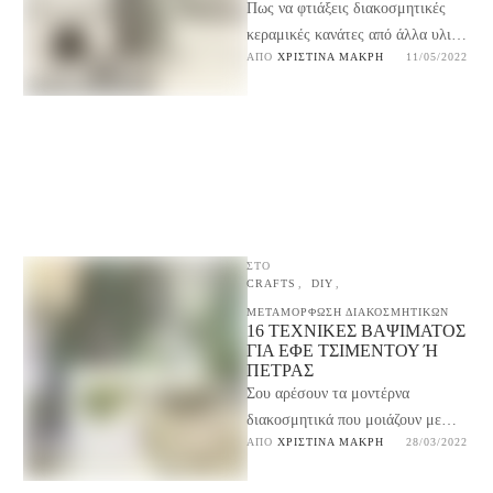
Πως να φτιάξεις διακοσμητικές
κεραμικές κανάτες από άλλα υλικά.
ΑΠΌ 
ΧΡΙΣΤΊΝΑ ΜΑΚΡΉ
11/05/2022
Γυάλινα ή μεταλλικά αντικείμενα
μεταμορφώνονται σε κεραμικές
κανάτες για …
ΣΤΟ
CRAFTS
,
DIY
,
ΜΕΤΑΜΟΡΦΩΣΗ ΔΙΑΚΟΣΜΗΤΙΚΩΝ
16 ΤΕΧΝΙΚΈΣ ΒΑΨΊΜΑΤΟΣ
ΓΙΑ ΕΦΈ ΤΣΙΜΈΝΤΟΥ Ή Π
ΈΤΡΑΣ
Σου αρέσουν τα μοντέρνα
διακοσμητικά που μοιάζουν με
ΑΠΌ 
ΧΡΙΣΤΊΝΑ ΜΑΚΡΉ
28/03/2022
τσιμέντο ή πέτρα; Εδώ θα βρεις 16
διαφορετικές τεχνικές βαψίματος