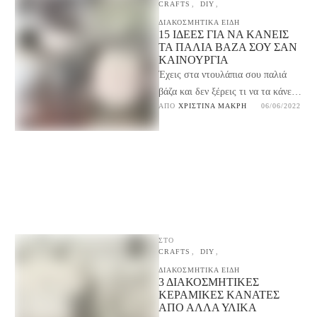
CRAFTS
,
DIY
,
ΔΙΑΚΟΣΜΗΤΙΚΑ ΕΙΔΗ
15 ΙΔΈΕΣ ΓΙΑ ΝΑ ΚΆΝΕΙΣ
ΤΑ ΠΑΛΙΆ ΒΆΖΑ ΣΟΥ ΣΑΝ
ΚΑΙΝΟΎΡΓΙΑ
Έχεις στα ντουλάπια σου παλιά
βάζα και δεν ξέρεις τι να τα κάνεις;
ΑΠΌ 
ΧΡΙΣΤΊΝΑ ΜΑΚΡΉ
06/06/2022
Δες εδώ 15 ιδέες για …
ΣΤΟ
CRAFTS
,
DIY
,
ΔΙΑΚΟΣΜΗΤΙΚΑ ΕΙΔΗ
3 ΔΙΑΚΟΣΜΗΤΙΚΈΣ
ΚΕΡΑΜΙΚΈΣ ΚΑΝΆΤΕΣ
ΑΠΌ ΆΛΛΑ ΥΛΙΚΆ