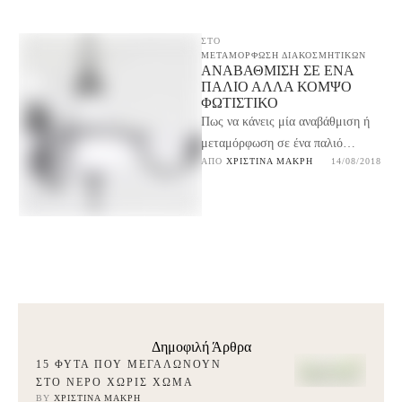
ΣΤΟ
ΜΕΤΑΜΟΡΦΩΣΗ ΔΙΑΚΟΣΜΗΤΙΚΩΝ
ΑΝΑΒΆΘΜΙΣΗ ΣΕ ΈΝΑ
ΠΑΛΙΌ ΑΛΛΆ ΚΟΜΨΌ
ΦΩΤΙΣΤΙΚΌ
Πως να κάνεις μία αναβάθμιση ή
μεταμόρφωση σε ένα παλιό
ΑΠΌ 
ΧΡΙΣΤΊΝΑ ΜΑΚΡΉ
14/08/2018
φωτιστικό που δεν σου αρέσει πια
αλλά είναι …
Δημοφιλή Άρθρα
15 ΦΥΤΆ ΠΟΥ ΜΕΓΑΛΏΝΟΥΝ
ΣΤΟ ΝΕΡΌ ΧΩΡΊΣ ΧΏΜΑ
BY 
ΧΡΙΣΤΊΝΑ ΜΑΚΡΉ