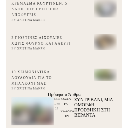
ΚΡΈΜΑΣΜΑ ΚΟΥΡΤΙΝΏΝ, 5
ΛΆΘΗ ΠΟΥ ΠΡΈΠΕΙ ΝΑ
ΑΠΟΦΎΓΕΙΣ
BY 
ΧΡΙΣΤΊΝΑ ΜΑΚΡΉ
2 ΓΙΟΡΤΙΝΈΣ ΛΙΧΟΥΔΙΈΣ
ΧΩΡΊΣ ΦΟΎΡΝΟ ΚΑΙ ΑΛΕΎΡΙ
BY 
ΧΡΙΣΤΊΝΑ ΜΑΚΡΉ
10 ΧΕΙΜΩΝΙΆΤΙΚΑ
ΛΟΥΛΟΎΔΙΑ ΓΙΑ ΤΟ
ΜΠΑΛΚΌΝΙ ΜΑΣ
BY 
ΧΡΙΣΤΊΝΑ ΜΑΚΡΉ
Πρόσφατα Άρθρα
ΣΥΝΤΡΙΒΑΝΙ, ΜΙΑ
16/0
ΔΙΑΦΟ
6/20
ΡΑ
ΟΜΟΡΦΗ
25
ΠΡΟΣΘΗΚΗ ΣΤΗ
ΚΑΛΟΚΑ
ΒΕΡΑΝΤΑ
ΙΡΙ