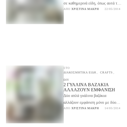
σε καθημερινά είδη, όπως αυτά τα
ΑΠΌ 
ΧΡΙΣΤΊΝΑ ΜΑΚΡΉ
22/05/2014
βαζάκια ντυμένα με σχοινί μπορούν
να σου αλλάξουν …
ΣΤΟ
ΔΙΑΚΟΣΜΗΤΙΚΑ ΕΙΔΗ
,
CRAFTS
,
DIY
2 ΓΥΆΛΙΝΑ ΒΑΖΆΚΙΑ
ΑΛΛΆΖΟΥΝ ΕΜΦΆΝΙΣΗ
Δύο απλά γυάλινα βαζάκια
αλλάζουν εμφάνιση μόνο με δύο
ΑΠΌ 
ΧΡΙΣΤΊΝΑ ΜΑΚΡΉ
14/05/2014
κινήσεις. Το ίδιο μπορείς να κάνεις
σε οποιοδήποτε γυάλινο …