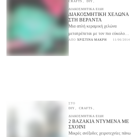
CRAFTS
,
DIY
,
ΔΙΑΚΟΣΜΗΤΙΚΑ ΕΙΔΗ
ΔΙΑΚΟΣΜΗΤΙΚΉ ΧΕΛΏΝΑ
ΣΤΗ ΒΕΡΆΝΤΑ
Μια απλή κεραμική χελώνα
μετατρέπεται με τον πιο εύκολο
ΑΠΌ 
ΧΡΙΣΤΊΝΑ ΜΑΚΡΉ
11/06/2014
τρόπο σε ένα διακοσμητικό
αντικείμενο για τον κήπο, τη …
ΣΤΟ
DIY
,
CRAFTS
,
ΔΙΑΚΟΣΜΗΤΙΚΑ ΕΙΔΗ
2 ΒΑΖΆΚΙΑ ΝΤΥΜΈΝΑ ΜΕ
ΣΧΟΙΝΊ
Μικρές ανέξοδες χειροτεχνίες πάνω