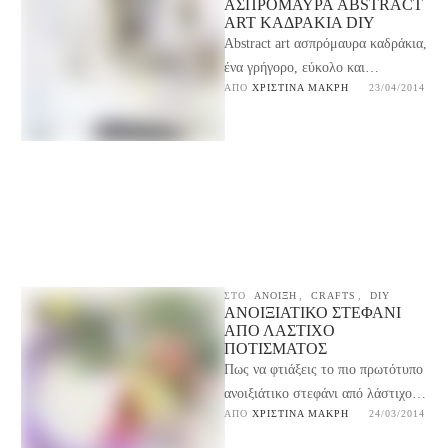
ΑΣΠΡΌΜΑΥΡΑ ABSTRACT
ART ΚΑΔΡΆΚΙΑ DIY
Abstract art ασπρόμαυρα καδράκια,
ένα γρήγορο, εύκολο και
ΑΠΌ 
ΧΡΙΣΤΊΝΑ ΜΑΚΡΉ
23/04/2014
οικονομικό tutorial για το πώς
μπορείτε να κάνετε αφηρημένη
τέχνη …
ΣΤΟ
ΑΝΟΙΞΗ
,
CRAFTS
,
DIY
ΑΝΟΙΞΙΆΤΙΚΟ ΣΤΕΦΆΝΙ
ΑΠΌ ΛΆΣΤΙΧΟ
ΠΟΤΊΣΜΑΤΟΣ
Πως να φτιάξεις το πιο πρωτότυπο
ανοιξιάτικο στεφάνι από λάστιχο
ΑΠΌ 
ΧΡΙΣΤΊΝΑ ΜΑΚΡΉ
24/03/2014
ποτίσματος, εύκολα, γρήγορα και
οικονομικά, για να υποδεχτείς …