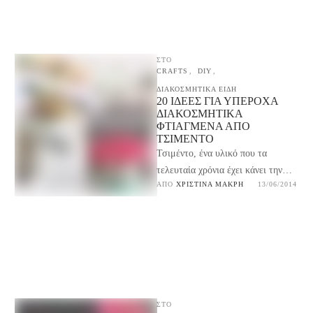
ΣΤΟ
CRAFTS
,
DIY
,
ΔΙΑΚΟΣΜΗΤΙΚΑ ΕΙΔΗ
20 ΙΔΈΕΣ ΓΙΑ ΥΠΈΡΟΧΑ
ΔΙΑΚΟΣΜΗΤΙΚΆ
ΦΤΙΑΓΜΈΝΑ ΑΠΌ
ΤΣΙΜΈΝΤΟ
Τσιμέντο, ένα υλικό που τα
τελευταία χρόνια έχει κάνει την
ΑΠΌ 
ΧΡΙΣΤΊΝΑ ΜΑΚΡΉ
13/06/2014
εμφάνιση του σε υπέροχα
διακοσμητικά αντικείμενα για το
…
ΣΤΟ