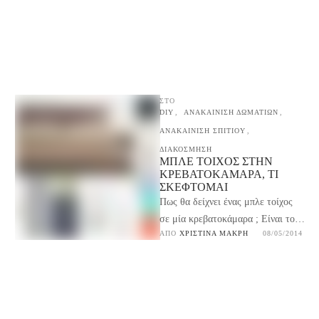
ΣΤΟ
DIY
,
ΑΝΑΚΑΙΝΙΣΗ ΔΩΜΑΤΙΩΝ
,
ΑΝΑΚΑΙΝΙΣΗ ΣΠΙΤΙΟΥ
,
ΔΙΑΚΟΣΜΗΣΗ
ΜΠΛΕ ΤΟΊΧΟΣ ΣΤΗΝ
ΚΡΕΒΑΤΟΚΆΜΑΡΑ, ΤΙ
ΣΚΈΦΤΟΜΑΙ
Πως θα δείχνει ένας μπλε τοίχος
σε μία κρεβατοκάμαρα ; Είναι το
ΑΠΌ 
ΧΡΙΣΤΊΝΑ ΜΑΚΡΉ
08/05/2014
μπλε ένα χρώμα ιδανικό για
κρεβατοκάμαρα …