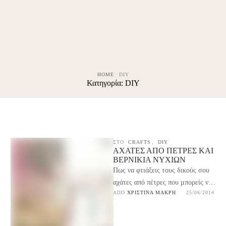
HOME
·
DIY
Κατηγορία:
DIY
ΣΤΟ
CRAFTS
,
DIY
ΑΧΆΤΕΣ ΑΠΌ ΠΈΤΡΕΣ ΚΑΙ
ΒΕΡΝΊΚΙΑ ΝΥΧΙΏΝ
Πως να φτιάξεις τους δικούς σου
αχάτες από πέτρες που μπορείς να
ΑΠΌ 
ΧΡΙΣΤΊΝΑ ΜΑΚΡΉ
25/06/2014
μαζέψεις ακόμη και από τον δρόμο
…