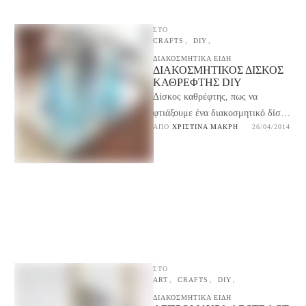
ΣΤΟ
CRAFTS
,
DIY
,
ΔΙΑΚΟΣΜΗΤΙΚΑ ΕΙΔΗ
ΔΙΑΚΟΣΜΗΤΙΚΌΣ ΔΊΣΚΟΣ
ΚΑΘΡΈΦΤΗΣ DIY
Δίσκος καθρέφτης, πως να
φτιάξουμε ένα διακοσμητικό δίσκο
ΑΠΌ 
ΧΡΙΣΤΊΝΑ ΜΑΚΡΉ
26/04/2014
που θα στολίζει όμορφα το τραπέζι
μας από μία κορνίζα …
ΣΤΟ
ART
,
CRAFTS
,
DIY
,
ΔΙΑΚΟΣΜΗΤΙΚΑ ΕΙΔΗ