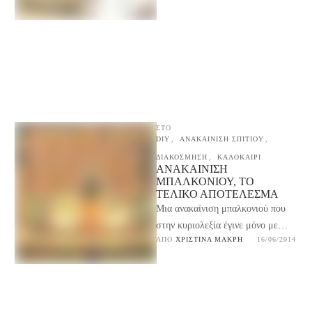
ΣΤΟ
DIY
,
ΑΝΑΚΑΙΝΙΣΗ ΣΠΙΤΙΟΥ
,
ΔΙΑΚΟΣΜΗΣΗ
,
ΚΑΛΟΚΑΙΡΙ
ΑΝΑΚΑΊΝΙΣΗ
ΜΠΑΛΚΟΝΙΟΎ, ΤΟ
ΤΕΛΙΚΌ ΑΠΟΤΈΛΕΣΜΑ
Μια ανακαίνιση μπαλκονιού που
στην κυριολεξία έγινε μόνο με
ΑΠΌ 
ΧΡΙΣΤΊΝΑ ΜΑΚΡΉ
16/06/2014
προσωπική εργασία σε έπιπλα και
διακοσμητικά, πολλές ιδέες και …