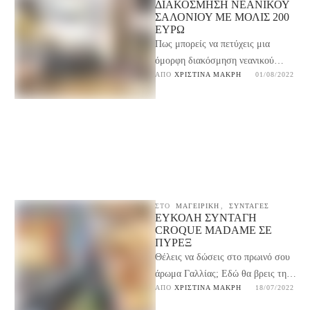
ΔΙΑΚΌΣΜΗΣΗ ΝΕΑΝΙΚΟΎ
ΣΑΛΟΝΙΟΎ ΜΕ ΜΌΛΙΣ 200
ΕΥΡΏ
Πως μπορείς να πετύχεις μια
όμορφη διακόσμηση νεανικού
ΑΠΌ 
ΧΡΙΣΤΊΝΑ ΜΑΚΡΉ
01/08/2022
σαλονιού με μόλις 200 ευρώ χωρίς
να θυσιάσεις το αισθητικό …
ΣΤΟ
ΜΑΓΕΙΡΙΚΉ
,
ΣΥΝΤΑΓΕΣ
ΕΎΚΟΛΗ ΣΥΝΤΑΓΉ
CROQUE MADAME ΣΕ
ΠΥΡΈΞ
Θέλεις να δώσεις στο πρωινό σου
άρωμα Γαλλίας; Εδώ θα βρεις την
ΑΠΌ 
ΧΡΙΣΤΊΝΑ ΜΑΚΡΉ
18/07/2022
πιο εύκολη συνταγή Croque
Madame σε …