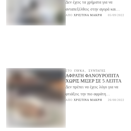
Δεν έχεις τα χρήματα για να
ανταπεξέλθεις στην αγορά και
ΑΠΌ 
ΧΡΙΣΤΊΝΑ ΜΑΚΡΉ
05/09/2022
τοποθέτηση ταπετσαρίας στο σπίτι
σου; Δες εδώ πως …
ΣΤΟ
ΓΛΥΚΆ
,
ΣΥΝΤΑΓΕΣ
ΑΦΡΆΤΗ ΦΑΝΟΥΡΌΠΙΤΑ
ΧΩΡΊΣ ΜΊΞΕΡ ΣΕ 5 ΛΕΠΤΆ
Δεν πρέπει να έχεις λόγο για να
φτιάξεις την πιο αφράτη
ΑΠΌ 
ΧΡΙΣΤΊΝΑ ΜΑΚΡΉ
26/08/2022
φανουρόπιτα χωρίς μίξερ σε 5
λεπτά. Είναι …