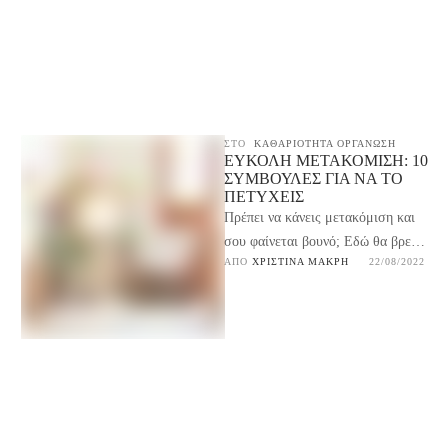
ΣΤΟ
ΚΑΘΑΡΙΟΤΗΤΑ ΟΡΓΑΝΩΣΗ
ΕΎΚΟΛΗ ΜΕΤΑΚΌΜΙΣΗ: 10
ΣΥΜΒΟΥΛΈΣ ΓΙΑ ΝΑ ΤΟ
ΠΕΤΎΧΕΙΣ
Πρέπει να κάνεις μετακόμιση και
σου φαίνεται βουνό; Εδώ θα βρεις
ΑΠΌ 
ΧΡΙΣΤΊΝΑ ΜΑΚΡΉ
22/08/2022
10 συμβουλές για να κάνεις την πιο
…