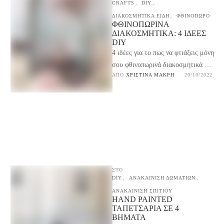
CRAFTS
,
DIY
,
ΔΙΑΚΟΣΜΗΤΙΚΑ ΕΙΔΗ
,
ΦΘΙΝΟΠΩΡΟ
ΦΘΙΝΟΠΩΡΙΝΆ
ΔΙΑΚΟΣΜΗΤΙΚΆ: 4 ΙΔΈΕΣ
DIY
4 ιδέες για το πως να φτιάξεις μόνη
σου φθινοπωρινά διακοσμητικά για
ΑΠΌ 
ΧΡΙΣΤΊΝΑ ΜΑΚΡΉ
20/10/2022
μια όμορφη και οικονομική
φθινοπωρινή διακόσμηση
ΣΤΟ
DIY
,
ΑΝΑΚΑΙΝΙΣΗ ΔΩΜΑΤΙΩΝ
,
ΑΝΑΚΑΙΝΙΣΗ ΣΠΙΤΙΟΥ
HAND PAINTED
ΤΑΠΕΤΣΑΡΊΑ ΣΕ 4
ΒΉΜΑΤΑ