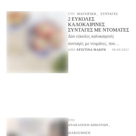
ΣΤΟ
ΜΑΓΕΙΡΙΚΉ
,
ΣΥΝΤΑΓΕΣ
2 ΕΎΚΟΛΕΣ
ΚΑΛΟΚΑΙΡΙΝΈΣ
ΣΥΝΤΑΓΈΣ ΜΕ ΝΤΟΜΆΤΕΣ
Δύο εύκολες καλοκαιρινές
συνταγές με ντομάτες, που
ΑΠΌ 
ΧΡΙΣΤΊΝΑ ΜΑΚΡΉ
08/08/2022
γίνονται γρήγορα και είναι ιδανικές
για τα καλοκαιρινά τραπέζια και όχι
…
ΣΤΟ
ΑΝΑΚΑΙΝΙΣΗ ΔΩΜΑΤΙΩΝ
,
ΔΙΑΚΟΣΜΗΣΗ