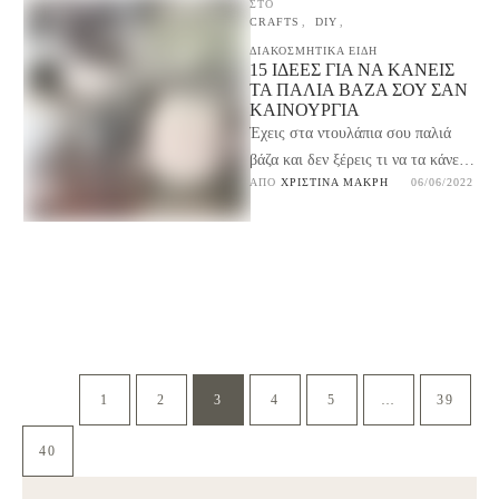
ΣΤΟ
CRAFTS
,
DIY
,
ΔΙΑΚΟΣΜΗΤΙΚΑ ΕΙΔΗ
15 ΙΔΈΕΣ ΓΙΑ ΝΑ ΚΆΝΕΙΣ
ΤΑ ΠΑΛΙΆ ΒΆΖΑ ΣΟΥ ΣΑΝ
ΚΑΙΝΟΎΡΓΙΑ
Έχεις στα ντουλάπια σου παλιά
βάζα και δεν ξέρεις τι να τα κάνεις;
ΑΠΌ 
ΧΡΙΣΤΊΝΑ ΜΑΚΡΉ
06/06/2022
Δες εδώ 15 ιδέες για …
1
2
3
4
5
…
39
40